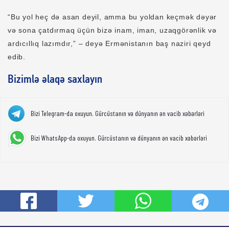
“Bu yol heç də asan deyil, amma bu yoldan keçmək dəyər
və sona çatdırmaq üçün bizə inam, iman, uzaqgörənlik və
ardıcıllıq lazımdır,” – deyə Ermənistanın baş naziri qeyd
edib.
Bizimlə əlaqə saxlayın
Bizi Telegram-da oxuyun. Gürcüstanın və dünyanın ən vacib xəbərləri
Bizi WhatsApp-da oxuyun. Gürcüstanın və dünyanın ən vacib xəbərləri