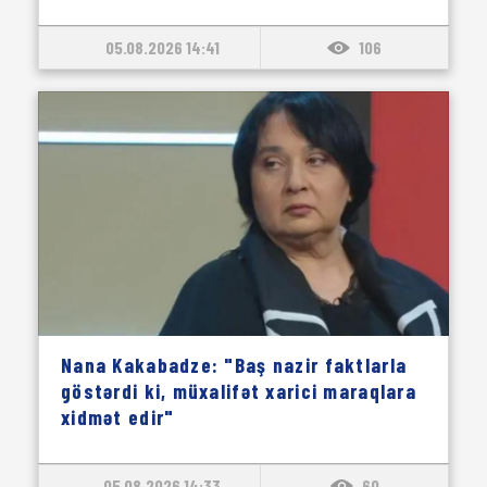
05.08.2026 14:41
106
Nana Kakabadze: "Baş nazir faktlarla
göstərdi ki, müxalifət xarici maraqlara
xidmət edir"
05.08.2026 14:33
60