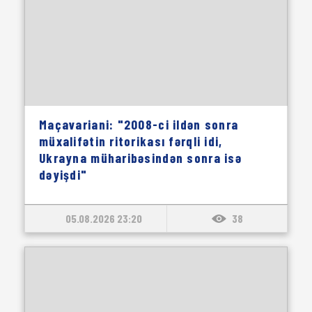
Maçavariani: "2008-ci ildən sonra
müxalifətin ritorikası fərqli idi,
Ukrayna müharibəsindən sonra isə
dəyişdi"
05.08.2026 23:20
38