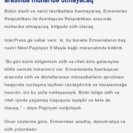
arasında müharibə olmayacaq
Bütün daxili və xarici təxribatlara baxmayaraq, Ermənistan
Respublikası ilə Azərbaycan Respublikası arasında
müharibə olmayacaq, bölgədə sülh olacaq.
InterPress.ge xəbər verir ki, bu barədə Ermənistanın baş
naziri Nikol Paşinyan 9 Mayla bağlı müraciətində bildirib.
“Bu gün bizim bölgəmizin sülh və rifah dolu gələcəyinə
töhfə vermək imkanımız var. Ermənistanla Azərbaycan
arasında sülh və dövlətlərarası münasibətlərin qurulması
haqqında razılaşma layihəsi razılaşdırılıb və imzalanmağa
hazırdır, biz bu yolla irəliləyəcəyik. Bizim bölgə sülh və
rifah içində yaşamaq hüququna layiqdir və belə də
olacaq,” – deyə Paşinyan vurğulayıb.
Onun sözlərinə görə, Ermənistan azadlıq, demokratiya və
sülh yolundadır.