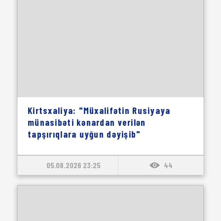
Kirtsxaliya: "Müxalifətin Rusiyaya
münasibəti kənardan verilən
tapşırıqlara uyğun dəyişib"
05.08.2026 23:25
44