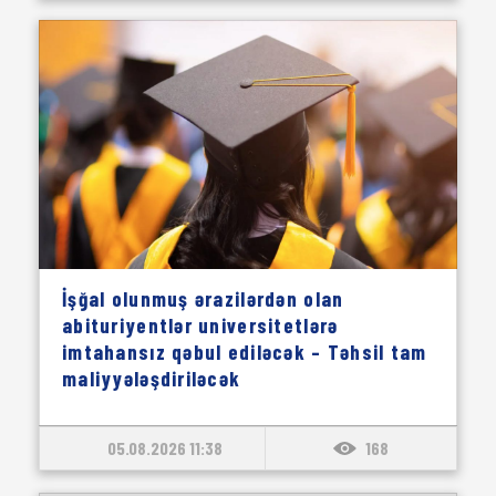
İşğal olunmuş ərazilərdən olan
abituriyentlər universitetlərə
imtahansız qəbul ediləcək – Təhsil tam
maliyyələşdiriləcək
05.08.2026 11:38
168