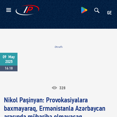
Kateqoriyalar
GE
Ətraflı
09
May
2025
16:18
328
Nikol Paşinyan: Provokasiyalara
baxmayaraq, Ermənistanla Azərbaycan