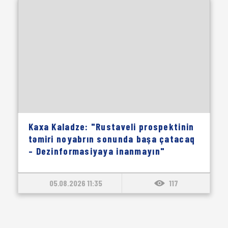
Kaxa Kaladze: "Rustaveli prospektinin
təmiri noyabrın sonunda başa çatacaq
– Dezinformasiyaya inanmayın"
05.08.2026 11:35
117