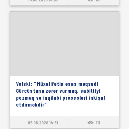
Volski: "Müxalifətin əsas məqsədi
Gürcüstana zərər vurmaq, sabitliyi
pozmaq və inqilabi prosesləri inkişaf
etdirməkdir"
05.08.2026 14:31
111