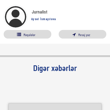
Jurnalist
Aysel İsmayılova
Məqalələr
Mesaj yaz
Digər xəbərlər