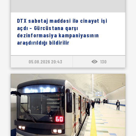
DTX sabotaj maddəsi ilə cinayət işi
açdı – Gürcüstana qarşı
dezinformasiya kampaniyasının
araşdırıldığı bildirilir
05.08.2026 20:43
130