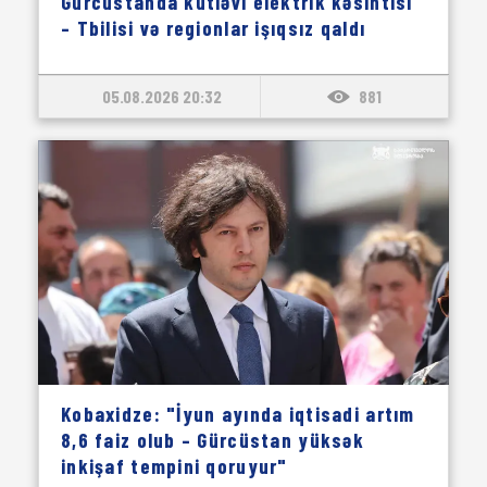
Gürcüstanda kütləvi elektrik kəsintisi
– Tbilisi və regionlar işıqsız qaldı
05.08.2026 20:32
881
Kobaxidze: "İyun ayında iqtisadi artım
8,6 faiz olub – Gürcüstan yüksək
inkişaf tempini qoruyur"