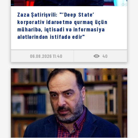
Zaza Şatirişvili: "‘Deep State’
korporativ idarəetmə qurmaq üçün
müharibə, iqtisadi və informasiya
alətlərindən istifadə edir"
06.08.2026 11:40
40