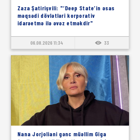
Zaza Şatirişvili: "‘Deep State’in əsas
məqsədi dövlətləri korporativ
idarəetmə ilə əvəz etməkdir"
06.08.2026 11:34
33
Nana Jorjoliani gənc müəllim Giga