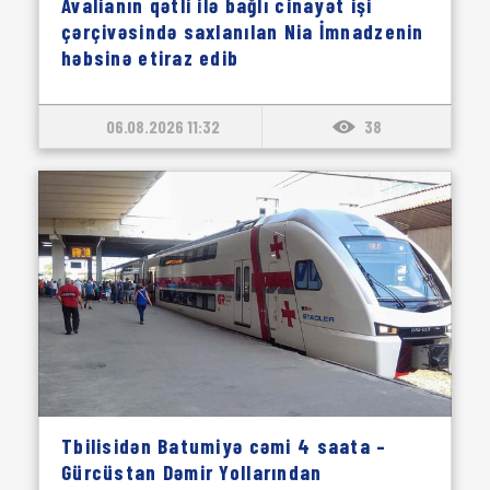
Avalianın qətli ilə bağlı cinayət işi
çərçivəsində saxlanılan Nia İmnadzenin
həbsinə etiraz edib
06.08.2026 11:32
38
Tbilisidən Batumiyə cəmi 4 saata –
Gürcüstan Dəmir Yollarından