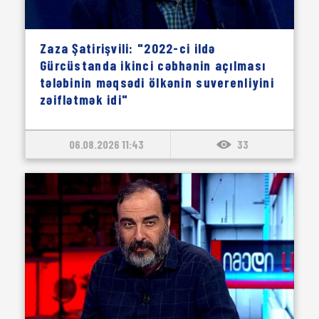
Zaza Şatirişvili: "2022-ci ildə
Gürcüstanda ikinci cəbhənin açılması
tələbinin məqsədi ölkənin suverenliyini
zəiflətmək idi"
06.08.2026 11:43
33