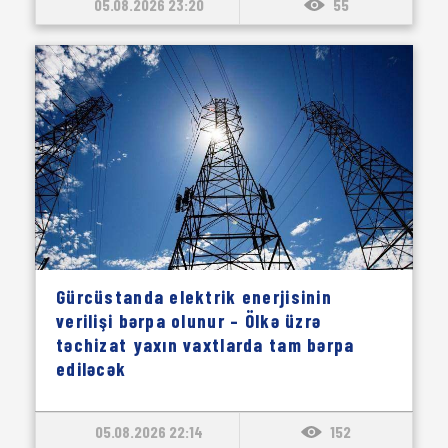
05.08.2026 23:20
55
Gürcüstanda elektrik enerjisinin
verilişi bərpa olunur – Ölkə üzrə
təchizat yaxın vaxtlarda tam bərpa
ediləcək
05.08.2026 22:14
152