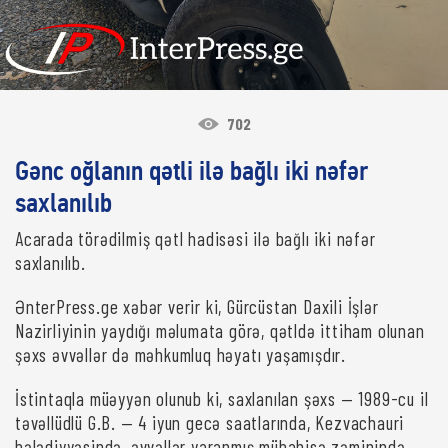
702
Gənc oğlanın qətli ilə bağlı iki nəfər
saxlanılıb
Acarada törədilmiş qətl hadisəsi ilə bağlı iki nəfər
saxlanılıb.
ƏnterPress.ge xəbər verir ki, Gürcüstan Daxili İşlər
Nazirliyinin yaydığı məlumata görə, qətldə ittiham olunan
şəxs əvvəllər də məhkumluq həyatı yaşamışdır.
İstintaqla müəyyən olunub ki, saxlanılan şəxs — 1989-cu il
təvəllüdlü G.B. — 4 iyun gecə saatlarında, Kezvachauri
bələdiyyəsində, əvvəllər yaranmış mübahisə zəminində