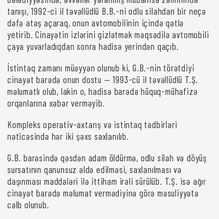
tanışı, 1992-ci il təvəllüdlü B.B.-ni odlu silahdan bir neçə
dəfə atəş açaraq, onun avtomobilinin içində qətlə
yetirib. Cinayətin izlərini gizlətmək məqsədilə avtomobili
çaya yuvarladıqdan sonra hadisə yerindən qaçıb.
İstintaq zamanı müəyyən olunub ki, G.B.-nin törətdiyi
cinayət barədə onun dostu — 1993-cü il təvəllüdlü T.Ş.
məlumatlı olub, lakin o, hadisə barədə hüquq-mühafizə
orqanlarına xəbər verməyib.
Kompleks operativ-axtarış və istintaq tədbirləri
nəticəsində hər iki şəxs saxlanılıb.
G.B. barəsində qəsdən adam öldürmə, odlu silah və döyüş
sursatının qanunsuz əldə edilməsi, saxlanılması və
daşınması maddələri ilə ittiham irəli sürülüb. T.Ş. isə ağır
cinayət barədə məlumat vermədiyinə görə məsuliyyətə
cəlb olunub.