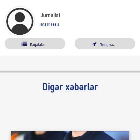
Jurnalist
InterPress
Məqalələr
Mesaj yaz
Digər xəbərlər