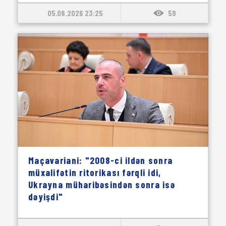
05.08.2026 23:25
59
Maçavariani: "2008-ci ildən sonra
müxalifətin ritorikası fərqli idi,
Ukrayna müharibəsindən sonra isə
dəyişdi"