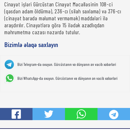
Cinayət işləri Gürcüstan Cinayət Məcəlləsinin 108-ci
(qəsdən adam öldürmə), 236-cı (silah saxlama) və 376-cı
(cinayət barədə məlumat verməmək) maddələri ilə
araşdırılır. Cinayətlərə görə 15 ilədək azadlıqdan
məhrumetmə cəzası nəzərdə tutulur.
Bizimlə əlaqə saxlayın
Bizi Telegram-da oxuyun. Gürcüstanın və dünyanın ən vacib xəbərləri
Bizi WhatsApp-da oxuyun. Gürcüstanın və dünyanın ən vacib xəbərləri