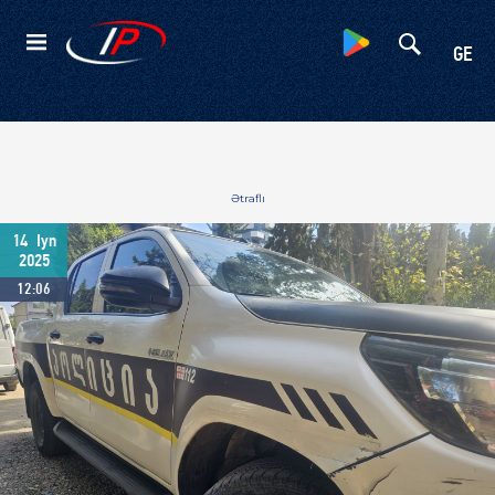
Kateqoriyalar
GE
Ətraflı
14
Iyn
2025
12:06