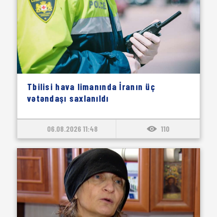
Tbilisi hava limanında İranın üç
vətəndaşı saxlanıldı
06.08.2026 11:48
110