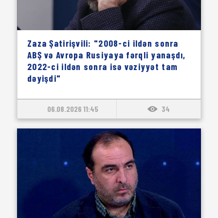
Zaza Şatirişvili: "2008-ci ildən sonra
ABŞ və Avropa Rusiyaya fərqli yanaşdı,
2022-ci ildən sonra isə vəziyyət tam
dəyişdi"
06.08.2026 11:45
34