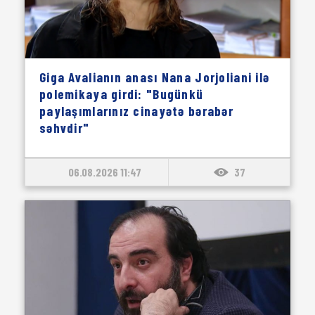
Giga Avalianın anası Nana Jorjoliani ilə
polemikaya girdi: "Bugünkü
paylaşımlarınız cinayətə bərabər
səhvdir"
06.08.2026 11:47
37