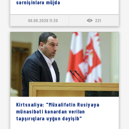
sərnişinlərə müjdə
06.08.2026 11:30
221
Kirtsxaliya: "Müxalifətin Rusiyaya
münasibəti kənardan verilən
tapşırıqlara uyğun dəyişib"