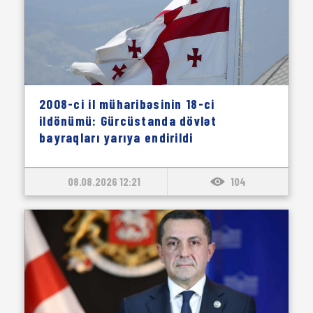
2008-ci il müharibəsinin 18-ci
ildönümü: Gürcüstanda dövlət
bayraqları yarıya endirildi
08.08.2026 12:21
104