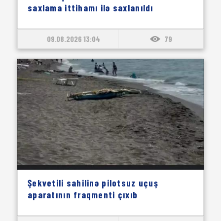
saxlama ittihamı ilə saxlanıldı
09.08.2026 13:04
79
Şekvetili sahilinə pilotsuz uçuş
aparatının fraqmenti çıxıb