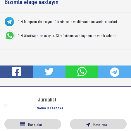
Bizimlə əlaqə saxlayın
Bizi Telegram-da oxuyun. Gürcüstanın və dünyanın ən vacib xəbərləri
Bizi WhatsApp-da oxuyun. Gürcüstanın və dünyanın ən vacib xəbərləri
Jurnalist
Səma Həsənova
Məqalələr
Mesaj yaz