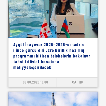
Aygül İsayeva: 2025–2026-cı tədris
ilində gürcü dili üzrə birillik hazırlıq
proqramını bitirən tələbələrin bakalavr
təhsili dövlət hesabına
maliyyələşdiriləcək
08.08.2026 16:06
116