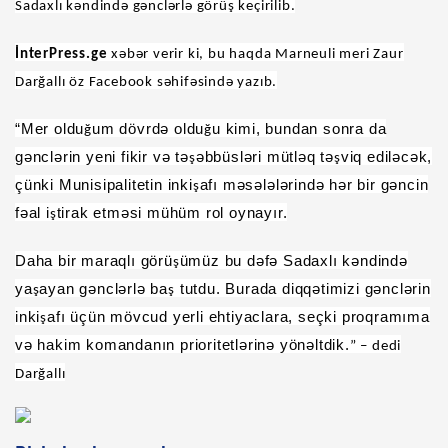
Sadaxlı kəndində gənclərlə görüş keçirilib.
İnterPress.ge
xəbər verir ki, bu haqda Marneuli meri Zaur
Darğallı öz Facebook səhifəsində yazıb.
“Mer oldu
um dövrd
ə
oldu
u kimi, bundan sonra da
ğ
ğ
g
ə
ncl
ə
rin yeni fikir v
ə
t
ə
ə
bbüsl
ə
ri mütl
ə
q t
ə
viq edil
ə
c
ə
k,
ş
ş
çünki Munisipalitetin inki
afı m
ə
s
ə
l
ə
l
ə
rind
ə
h
ə
r bir g
ə
ncin
ş
f
ə
al i
tirak etm
ə
si mühüm rol oynayır.
ş
Daha bir maraqlı görü
ümüz bu d
ə
f
ə
Sadaxlı k
ə
ndind
ə
ş
ya
ayan g
ə
ncl
ə
rl
ə
ba
tutdu. Burada diqq
ə
timizi g
ə
ncl
ə
rin
ş
ş
inki
afı üçün mövcud yerli ehtiyaclara, seçki proqramıma
ş
v
ə
hakim komandanın prioritetl
ə
rin
ə
yön
ə
ltdik.
” – dedi
Darğallı