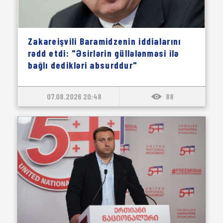
Zakareişvili Baramidzenin iddialarını
rədd etdi: "Əsirlərin güllələnməsi ilə
bağlı dedikləri absurddur"
07.08.2026 20:48
88