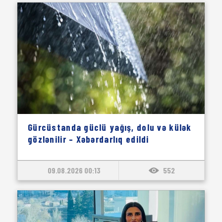
Gürcüstanda güclü yağış, dolu və külək
gözlənilir – Xəbərdarlıq edildi
09.08.2026 00:13
552