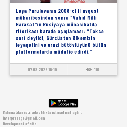
Ləşa Parulavanın 2008-ci il avqust
müharibəsindən sonra "Vahid Milli
Hərəkat"ın Rusiyaya münasibətdə
ritorikası barədə açıqlaması: "Təkcə
sərt deyildi, Gürcüstan ölkəmizin
ləyaqətini və ərazi bütövlüyünü bütün
platformalarda müdafiə edirdi."
07.08.2026 15:19
116
Məlumatdan istifadə etdikdə istinad mütləqdir.
interpressge@gmail.com
Development of site