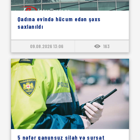
Qadına evində hücum edən şəxs
saxlanıldı
09.08.2026 13:06
163
5 nəfər qanunsuz silah və sursat