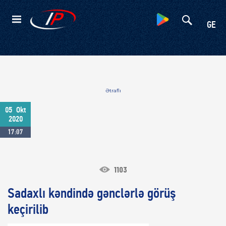
Kateqoriyalar
GE
Ətraflı
05
Okt
2020
17:07
1103
Sadaxlı kəndində gənclərlə görüş
keçirilib