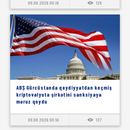
09.08.2026 00:18
128
ABŞ Gürcüstanda qeydiyyatdan keçmiş
kriptovalyuta şirkətini sanksiyaya
məruz qoydu
09.08.2026 00:16
137