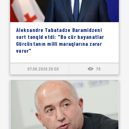
Aleksandre Tabatadze Baramidzeni
sərt tənqid etdi: "Bu cür bəyanatlar
Gürcüstanın milli maraqlarına zərər
vurur"
07.08.2026 20:50
79