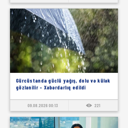
Gürcüstanda güclü yağış, dolu və külək
gözlənilir – Xəbərdarlıq edildi
09.08.2026 00:13
221