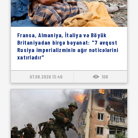
Fransa, Almaniya, İtaliya və Böyük
Britaniyadan birgə bəyanat: "7 avqust
Rusiya imperializminin ağır nəticələrini
xatırladır"
07.08.2026 13:46
108