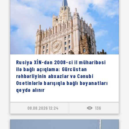
Rusiya XİN-dən 2008-ci il müharibəsi
ilə bağlı açıqlama: Gürcüstan
rəhbərliyinin abxazlar və Cənubi
Osetinlərlə barışıqla bağlı bəyanatları
qeydə alınır
08.08.2026 12:24
136