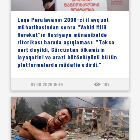
Ləşa Parulavanın 2008-ci il avqust
müharibəsindən sonra "Vahid Milli
Hərəkat"ın Rusiyaya münasibətdə
ritorikası barədə açıqlaması: "Təkcə
sərt deyildi, Gürcüstan ölkəmizin
ləyaqətini və ərazi bütövlüyünü bütün
platformalarda müdafiə edirdi."
07.08.2026 15:19
107