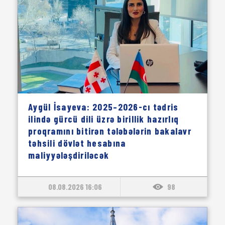
Aygül İsayeva: 2025–2026-cı tədris
ilində gürcü dili üzrə birillik hazırlıq
proqramını bitirən tələbələrin bakalavr
təhsili dövlət hesabına
maliyyələşdiriləcək
08.08.2026 16:06
98