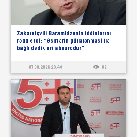
Zakareişvili Baramidzenin iddialarını
rədd etdi: "Əsirlərin güllələnməsi ilə
bağlı dedikləri absurddur"
07.08.2026 20:48
82