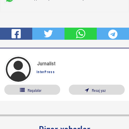
Jurnalist
InterPress
Məqalələr
Mesaj yaz