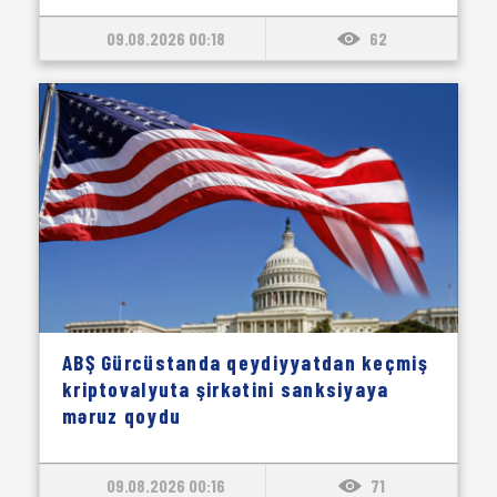
09.08.2026 00:18
62
ABŞ Gürcüstanda qeydiyyatdan keçmiş
kriptovalyuta şirkətini sanksiyaya
məruz qoydu
09.08.2026 00:16
71