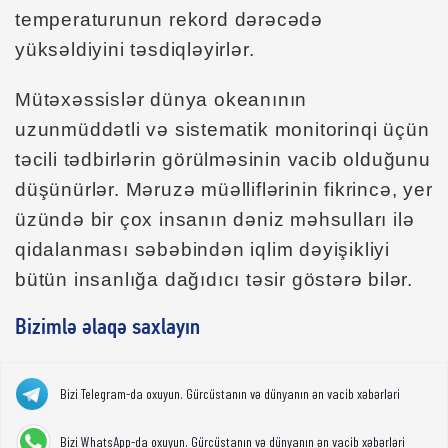
temperaturunun rekord dərəcədə
yüksəldiyini təsdiqləyirlər.
Mütəxəssislər dünya okeanının
uzunmüddətli və sistematik monitorinqi üçün
təcili tədbirlərin görülməsinin vacib olduğunu
düşünürlər. Məruzə müəlliflərinin fikrincə, yer
üzündə bir çox insanın dəniz məhsulları ilə
qidalanması səbəbindən iqlim dəyişikliyi
bütün insanlığa dağıdıcı təsir göstərə bilər.
Bizimlə əlaqə saxlayın
Bizi Telegram-da oxuyun. Gürcüstanın və dünyanın ən vacib xəbərləri
Bizi WhatsApp-da oxuyun. Gürcüstanın və dünyanın ən vacib xəbərləri