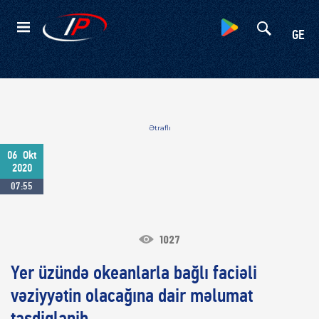
Kateqoriyalar
GE
Ətraflı
06
Okt
2020
07:55
1027
Yer üzündə okeanlarla bağlı faciəli
vəziyyətin olacağına dair məlumat