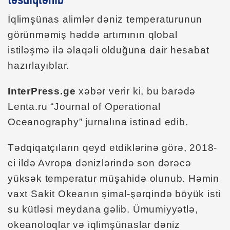
təsdiqlənib
İqlimşünas alimlər dəniz temperaturunun
görünməmiş həddə artımının qlobal
istiləşmə ilə əlaqəli olduğuna dair hesabat
hazırlayıblar.
InterPress.ge
xəbər verir ki, bu barədə
Lenta.ru “Journal of Operational
Oceanography” jurnalına istinad edib.
Tədqiqatçıların qeyd etdiklərinə görə, 2018-
ci ildə Avropa dənizlərində son dərəcə
yüksək temperatur müşahidə olunub. Həmin
vaxt Sakit Okeanın şimal-şərqində böyük isti
su kütləsi meydana gəlib. Ümumiyyətlə,
okeanoloqlar və iqlimşünaslar dəniz