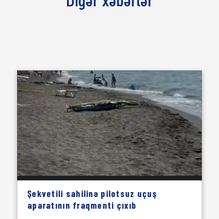
Digər xəbərlər
Şekvetili sahilinə pilotsuz uçuş
aparatının fraqmenti çıxıb