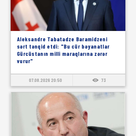
Aleksandre Tabatadze Baramidzeni
sərt tənqid etdi: "Bu cür bəyanatlar
Gürcüstanın milli maraqlarına zərər
vurur"
07.08.2026 20:50
73