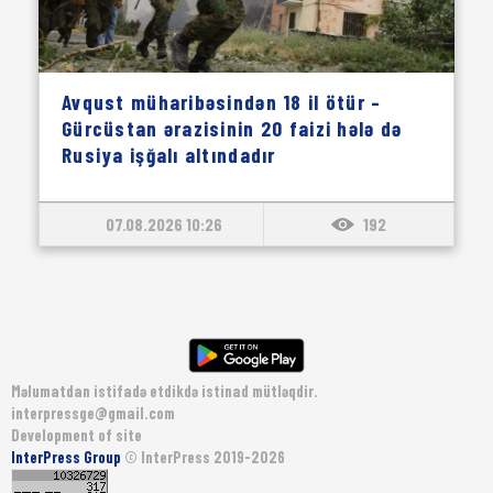
Avqust müharibəsindən 18 il ötür –
Gürcüstan ərazisinin 20 faizi hələ də
Rusiya işğalı altındadır
07.08.2026 10:26
192
Məlumatdan istifadə etdikdə istinad mütləqdir.
interpressge@gmail.com
Development of site
InterPress Group
© InterPress 2019-2026