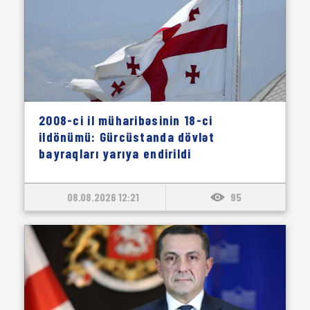
2008-ci il müharibəsinin 18-ci
ildönümü: Gürcüstanda dövlət
bayraqları yarıya endirildi
08.08.2026 12:21
95