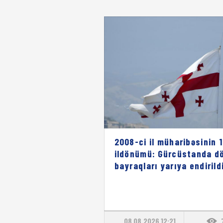
2008-ci il müharibəsinin 1
ildönümü: Gürcüstanda dö
bayraqları yarıya endirild
08.08.2026 12:21