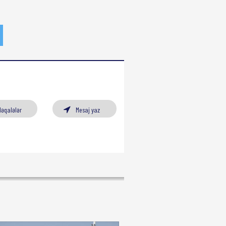
Məqalələr
Mesaj yaz