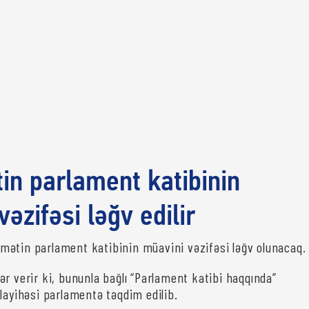
n parlament katibinin
əzifəsi ləğv edilir
ətin parlament katibinin müavini vəzifəsi ləğv olunacaq.
ər verir ki, bununla bağlı “Parlament katibi haqqında”
 layihəsi parlamentə təqdim edilib.