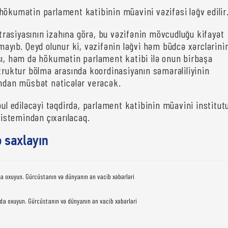
hökumətin parlament katibinin müavini vəzifəsi ləğv edilir
asiyasının izahına görə, bu vəzifənin mövcudluğu kifayət
mayıb. Qeyd olunur ki, vəzifənin ləğvi həm büdcə xərclərini
sı, həm də hökumətin parlament katibi ilə onun birbaşa
struktur bölmə arasında koordinasiyanın səmərəliliyinin
ından müsbət nəticələr verəcək.
bul ediləcəyi təqdirdə, parlament katibinin müavini institut
 sistemindən çıxarılacaq.
ə saxlayın
da oxuyun. Gürcüstanın və dünyanın ən vacib xəbərləri
da oxuyun. Gürcüstanın və dünyanın ən vacib xəbərləri