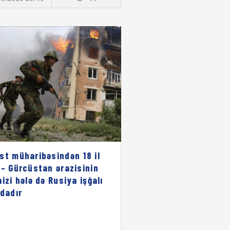
st müharibəsindən 18 il
 – Gürcüstan ərazisinin
aizi hələ də Rusiya işğalı
ndadır