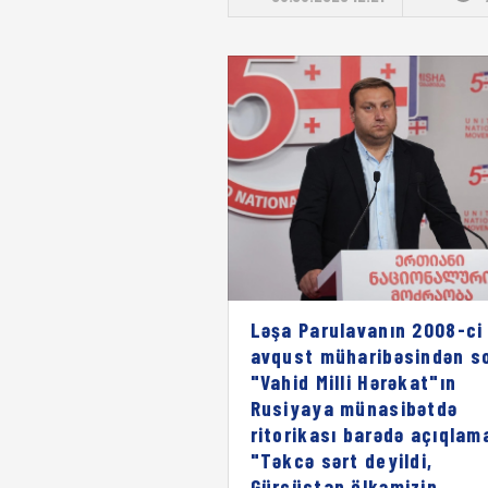
Ləşa Parulavanın 2008-ci 
avqust müharibəsindən s
"Vahid Milli Hərəkat"ın
Rusiyaya münasibətdə
ritorikası barədə açıqlam
"Təkcə sərt deyildi,
Gürcüstan ölkəmizin