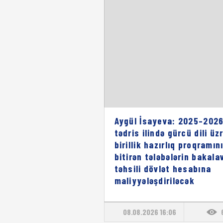
Aygül İsayeva: 2025–2026
tədris ilində gürcü dili üz
birillik hazırlıq proqramın
bitirən tələbələrin bakala
təhsili dövlət hesabına
maliyyələşdiriləcək
08.08.2026 16:06