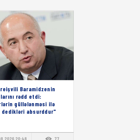
reişvili Baramidzenin
larını rədd etdi:
rlərin güllələnməsi ilə
ı dedikləri absurddur"
08.2026 20:48
77