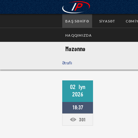
BAŞ SƏHIFƏ
SIYASƏT
CƏMI
HAQQIMIZDA
Məzənnə
Ətraflı
02
Iyn
2026
18:37
301