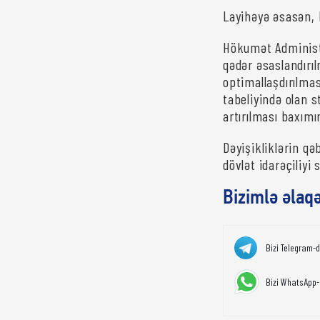
Layihəyə əsasən, 
Hökumət Administr
qədər əsaslandırıl
optimallaşdırılma
tabeliyində olan 
artırılması baxım
Dəyişikliklərin qə
dövlət idarəçiliyi
Bizimlə əlaq
Bizi Telegram-
Bizi WhatsApp-