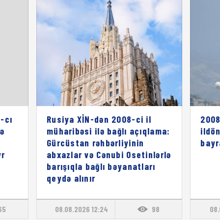
-cı
Rusiya XİN-dən 2008-ci il
2008
rə
müharibəsi ilə bağlı açıqlama:
ildö
ı
Gürcüstan rəhbərliyinin
bayr
vr
abxazlar və Cənubi Osetinlərlə
barışıqla bağlı bəyanatları
qeydə alınır
65
08.08.2026 12:24
98
08.