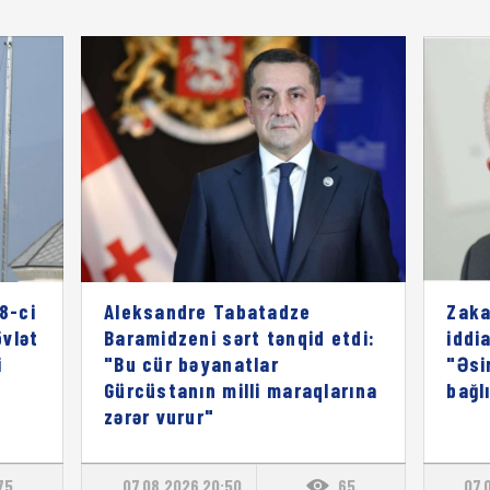
8-ci
Aleksandre Tabatadze
Zaka
vlət
Baramidzeni sərt tənqid etdi:
iddia
i
"Bu cür bəyanatlar
"Əsi
Gürcüstanın milli maraqlarına
bağl
zərər vurur"
75
07.08.2026 20:50
65
07.