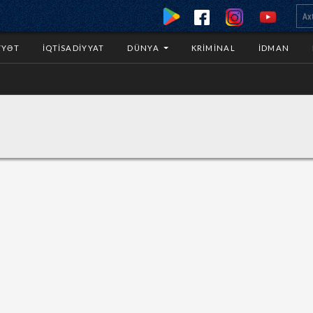
YYƏT
İQTISADIYYAT
DÜNYA
KRIMINAL
İDMAN