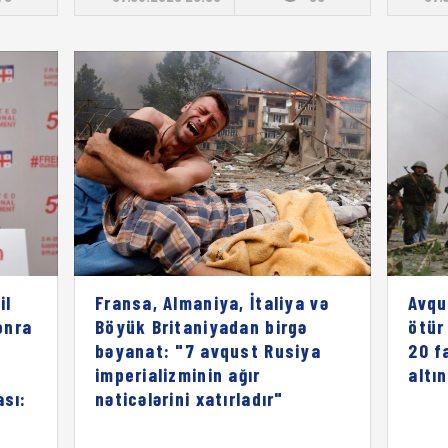
il
Fransa, Almaniya, İtaliya və
Avqu
onra
Böyük Britaniyadan birgə
ötür
bəyanat: "7 avqust Rusiya
20 f
imperializminin ağır
altı
ası:
nəticələrini xatırladır"