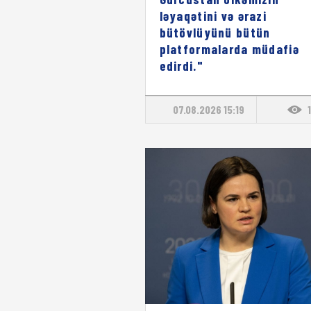
ləyaqətini və ərazi
bütövlüyünü bütün
platformalarda müdafiə
edirdi."
07.08.2026 15:19