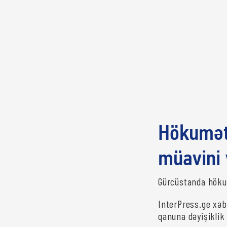
Hökuməti
müavini v
Gürcüstanda hökum
InterPress.ge xəb
qanuna dəyişiklik