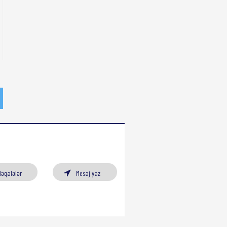
Məqalələr
Mesaj yaz