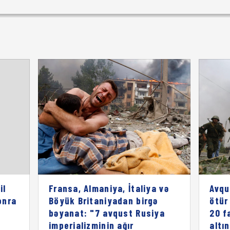
il
Fransa, Almaniya, İtaliya və
Avqu
onra
Böyük Britaniyadan birgə
ötür
bəyanat: "7 avqust Rusiya
20 f
imperializminin ağır
altı