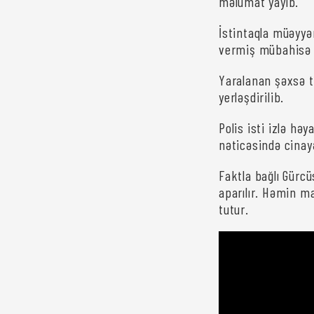
məlumat yayıb.
İstintaqla müəyyə
vermiş mübahisə z
Yaralanan şəxsə t
yerləşdirilib.
Polis isti izlə həy
nəticəsində cinay
Faktla bağlı Gürc
aparılır. Həmin 
tutur.