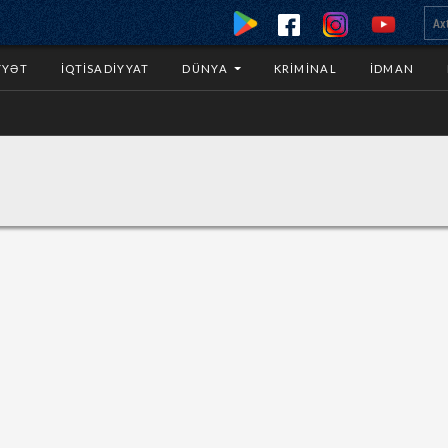
YYƏT
İQTISADIYYAT
DÜNYA
KRIMINAL
İDMAN