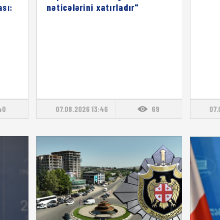
ası:
nəticələrini xatırladır"
40
07.08.2026 13:46
69
07.