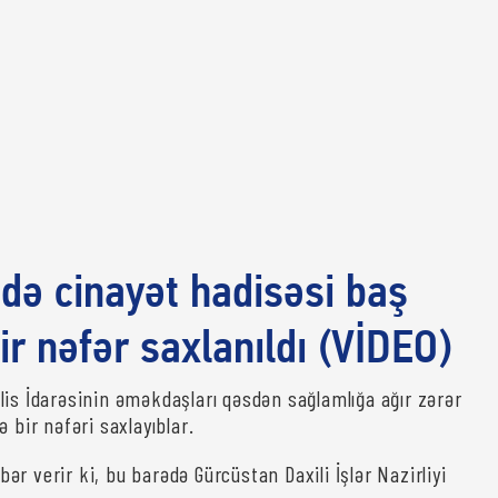
də cinayət hadisəsi baş
ir nəfər saxlanıldı (VİDEO)
lis İdarəsinin əməkdaşları qəsdən sağlamlığa ağır zərər
ə bir nəfəri saxlayıblar.
ər verir ki, bu barədə Gürcüstan Daxili İşlər Nazirliyi