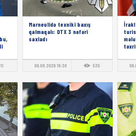
Marneulidə texniki baxış
İrak
qalmaqalı: DTX 3 nəfəri
turi
bu,
saxladı
məlu
di
təxr
111
06.08.2026 19:30
535
06.