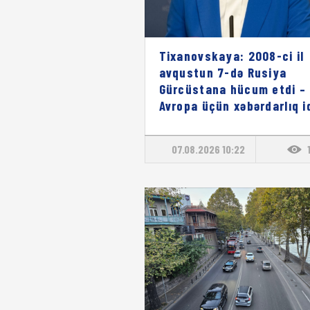
Tixanovskaya: 2008-ci il
avqustun 7-də Rusiya
Gürcüstana hücum etdi – 
Avropa üçün xəbərdarlıq i
07.08.2026 10:22