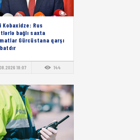
li Kobaxidze: Rus
stlərlə bağlı saxta
matlar Gürcüstana qarşı
ibatdır
08.2026 18:07
144