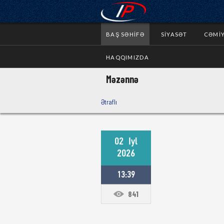
BAŞ SƏHIFƏ
SIYASƏT
CƏMI
HAQQIMIZDA
Məzənnə
Ətraflı
02
Iyl
2026
13:39
841