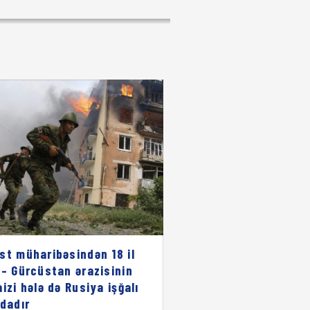
st müharibəsindən 18 il
 – Gürcüstan ərazisinin
aizi hələ də Rusiya işğalı
ndadır