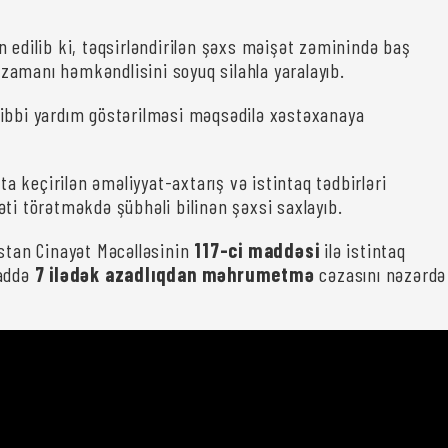
n edilib ki, təqsirləndirilən şəxs məişət zəminində baş
amanı həmkəndlisini soyuq silahla yaralayıb.
ibbi yardım göstərilməsi məqsədilə xəstəxanaya
ata keçirilən əməliyyat-axtarış və istintaq tədbirləri
əti törətməkdə şübhəli bilinən şəxsi saxlayıb.
üstan Cinayət Məcəlləsinin
117-ci maddəsi
ilə istintaq
maddə
7 ilədək azadlıqdan məhrumetmə
cəzasını nəzərdə