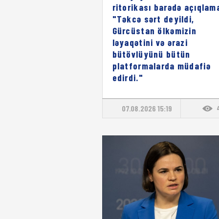
ritorikası barədə açıqlam
"Təkcə sərt deyildi,
Gürcüstan ölkəmizin
ləyaqətini və ərazi
bütövlüyünü bütün
platformalarda müdafiə
edirdi."
07.08.2026 15:19