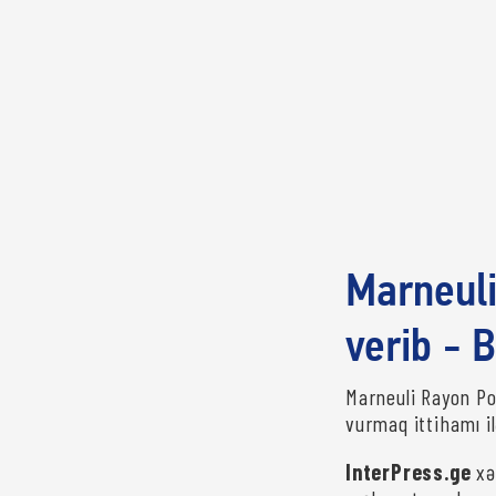
Marneuli
verib - B
Marneuli Rayon Po
vurmaq ittihamı il
InterPress.ge
xəb