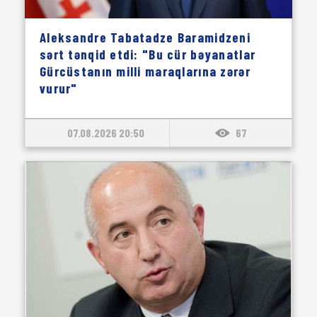
Aleksandre Tabatadze Baramidzeni
sərt tənqid etdi: "Bu cür bəyanatlar
Gürcüstanın milli maraqlarına zərər
vurur"
07.08.2026 20:50
67