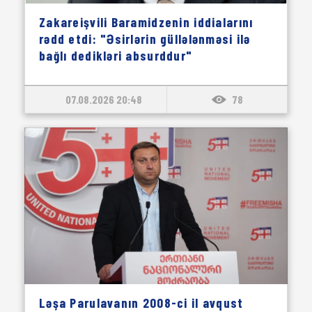
Zakareişvili Baramidzenin iddialarını
rədd etdi: "Əsirlərin güllələnməsi ilə
bağlı dedikləri absurddur"
07.08.2026 20:48
78
Ləşa Parulavanın 2008-ci il avqust