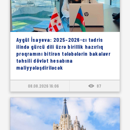
Aygül İsayeva: 2025–2026-cı tədris
ilində gürcü dili üzrə birillik hazırlıq
proqramını bitirən tələbələrin bakalavr
təhsili dövlət hesabına
maliyyələşdiriləcək
08.08.2026 16:06
87