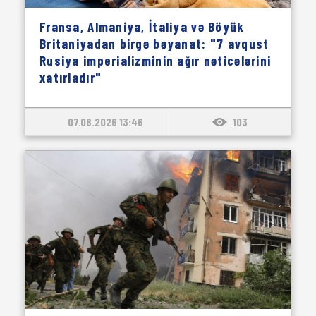
Fransa, Almaniya, İtaliya və Böyük
Britaniyadan birgə bəyanat: "7 avqust
Rusiya imperializminin ağır nəticələrini
xatırladır"
07.08.2026 13:46
103