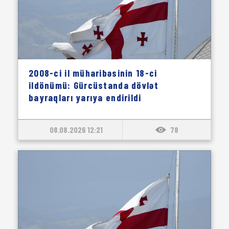
2008-ci il müharibəsinin 18-ci
ildönümü: Gürcüstanda dövlət
bayraqları yarıya endirildi
08.08.2026 12:21
78