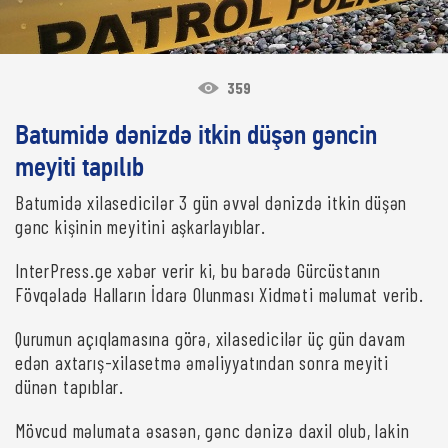
359
Batumidə dənizdə itkin düşən gəncin
meyiti tapılıb
Batumidə xilasedicilər 3 gün əvvəl dənizdə itkin düşən
gənc kişinin meyitini aşkarlayıblar.
InterPress.ge xəbər verir ki, bu barədə Gürcüstanın
Fövqəladə Halların İdarə Olunması Xidməti məlumat verib.
Qurumun açıqlamasına görə, xilasedicilər üç gün davam
edən axtarış-xilasetmə əməliyyatından sonra meyiti
dünən tapıblar.
Mövcud məlumata əsasən, gənc dənizə daxil olub, lakin