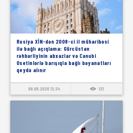
Rusiya XİN-dən 2008-ci il müharibəsi
ilə bağlı açıqlama: Gürcüstan
rəhbərliyinin abxazlar və Cənubi
Osetinlərlə barışıqla bağlı bəyanatları
qeydə alınır
08.08.2026 12:24
121