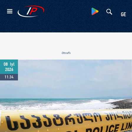
Kateqoriyalar
GE
Ətraflı
08
Iyl
2026
11:34