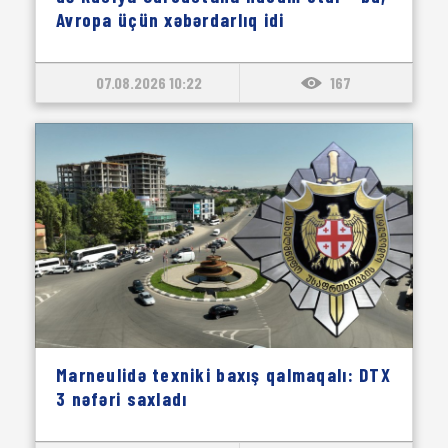
Avropa üçün xəbərdarlıq idi
07.08.2026 10:22
167
Marneulidə texniki baxış qalmaqalı: DTX
3 nəfəri saxladı