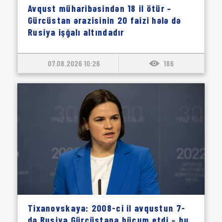
Avqust müharibəsindən 18 il ötür –
Gürcüstan ərazisinin 20 faizi hələ də
Rusiya işğalı altındadır
07.08.2026 10:26
186
Tixanovskaya: 2008-ci il avqustun 7-
də Rusiya Gürcüstana hücum etdi – bu,