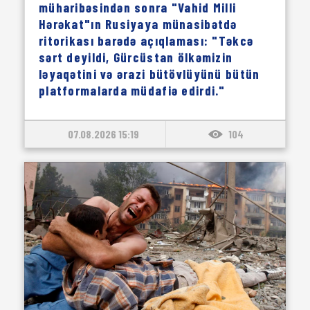
müharibəsindən sonra "Vahid Milli
Hərəkat"ın Rusiyaya münasibətdə
ritorikası barədə açıqlaması: "Təkcə
sərt deyildi, Gürcüstan ölkəmizin
ləyaqətini və ərazi bütövlüyünü bütün
platformalarda müdafiə edirdi."
07.08.2026 15:19
104