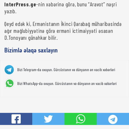
InterPress.ge
-nin xəbərinə görə, bunu “Aravot” nəşri
yazıb.
Qeyd edək ki, Ermənistanın İkinci Qarabağ müharibəsində
ağır məğlubiyyətinə görə erməni ictimaiyyəti əsasən
D.Tonoyanı günahkar bilir.
Bizimlə əlaqə saxlayın
Bizi Telegram-da oxuyun. Gürcüstanın və dünyanın ən vacib xəbərləri
Bizi WhatsApp-da oxuyun. Gürcüstanın və dünyanın ən vacib xəbərləri