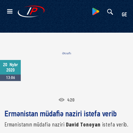
Kateqoriyalar
GE
Ətraflı
20
Nybr
2020
13:06
420
Ermənistan müdafiə naziri istefa verib
Ermənistanın müdafiə naziri
David Tonoyan
istefa verib.