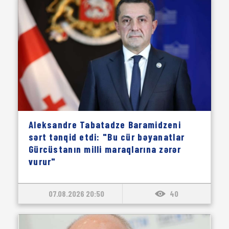
Aleksandre Tabatadze Baramidzeni
sərt tənqid etdi: "Bu cür bəyanatlar
Gürcüstanın milli maraqlarına zərər
vurur"
07.08.2026 20:50
40