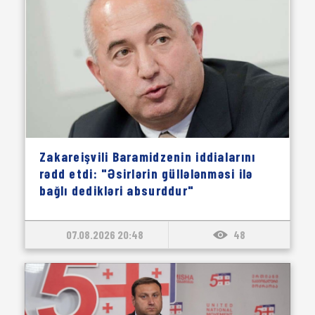
Zakareişvili Baramidzenin iddialarını
rədd etdi: "Əsirlərin güllələnməsi ilə
bağlı dedikləri absurddur"
07.08.2026 20:48
48