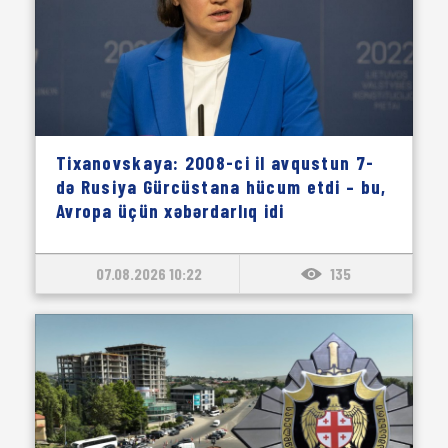
Tixanovskaya: 2008-ci il avqustun 7-
də Rusiya Gürcüstana hücum etdi – bu,
Avropa üçün xəbərdarlıq idi
07.08.2026 10:22
135