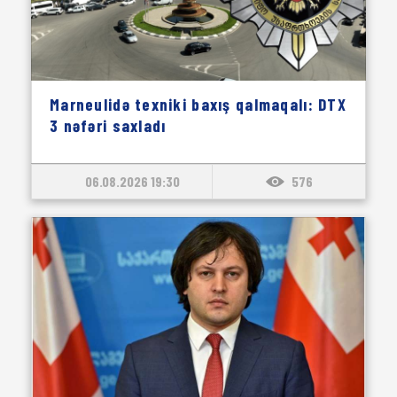
Marneulidə texniki baxış qalmaqalı: DTX
3 nəfəri saxladı
06.08.2026 19:30
576