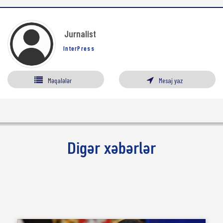
Jurnalist
InterPress
Məqalələr
Mesaj yaz
Digər xəbərlər