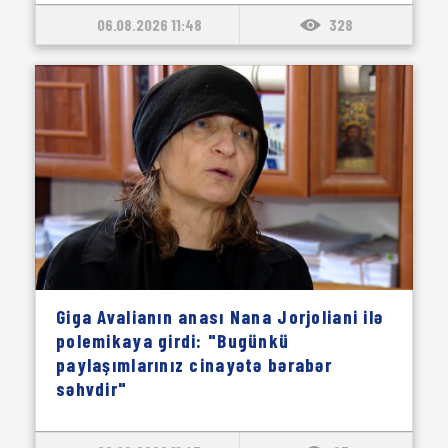
06.08.2026 11:48
328
Giga Avalianın anası Nana Jorjoliani ilə
polemikaya girdi: "Bugünkü
paylaşımlarınız cinayətə bərabər
səhvdir"