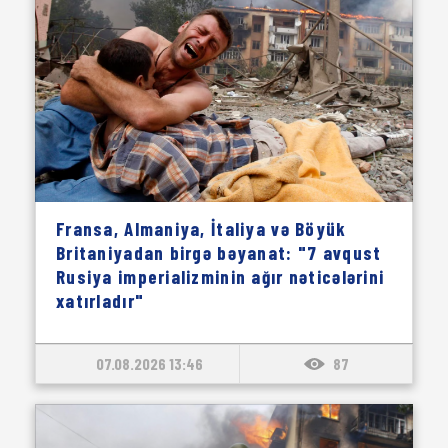
Fransa, Almaniya, İtaliya və Böyük
Britaniyadan birgə bəyanat: "7 avqust
Rusiya imperializminin ağır nəticələrini
xatırladır"
07.08.2026 13:46
87