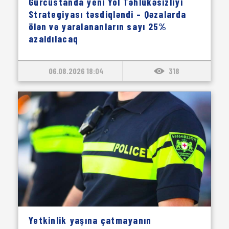
Gürcüstanda yeni Yol Təhlükəsizliyi
Strategiyası təsdiqləndi – Qəzalarda
ölən və yaralananların sayı 25%
azaldılacaq
06.08.2026 18:04
318
Yetkinlik yaşına çatmayanın