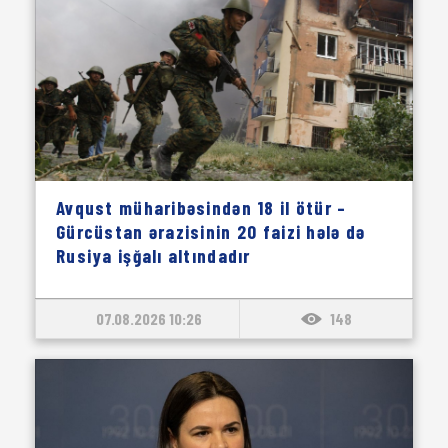
Avqust müharibəsindən 18 il ötür –
Gürcüstan ərazisinin 20 faizi hələ də
Rusiya işğalı altındadır
07.08.2026 10:26
148