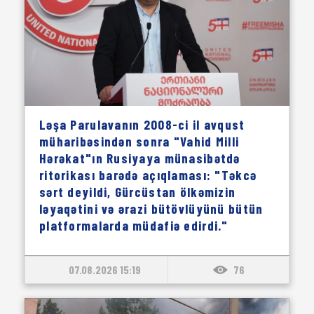
Ləşa Parulavanın 2008-ci il avqust
müharibəsindən sonra "Vahid Milli
Hərəkat"ın Rusiyaya münasibətdə
ritorikası barədə açıqlaması: "Təkcə
sərt deyildi, Gürcüstan ölkəmizin
ləyaqətini və ərazi bütövlüyünü bütün
platformalarda müdafiə edirdi."
07.08.2026 15:19
76