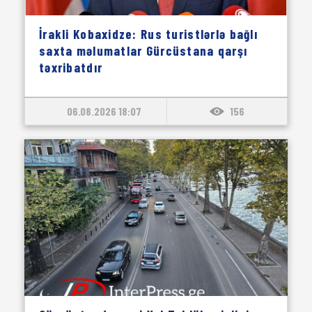
İrakli Kobaxidze: Rus turistlərlə bağlı
saxta məlumatlar Gürcüstana qarşı
təxribatdır
06.08.2026 18:07
156