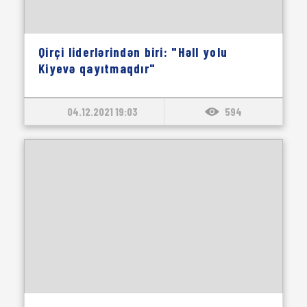
Qirçi liderlərindən biri: "Həll yolu
Kiyevə qayıtmaqdır"
04.12.2021 19:03
594