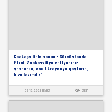
Saakaşvilinin xanımı: Gürcüstanda
Mixail Saakaşviliyə ehtiyacınız
yoxdursa, onu Ukraynaya qaytarın,
bizə lazımdır"
03.12.2021 18:03
3181