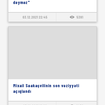
dəyməz"
03.12.2021 22:45
5391
Mixail Saakaşvilinin son vəziyyəti
açıqlandı