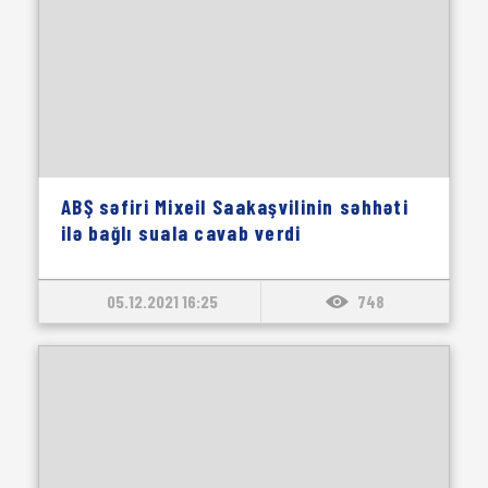
ABŞ səfiri Mixeil Saakaşvilinin səhhəti
ilə bağlı suala cavab verdi
05.12.2021 16:25
748