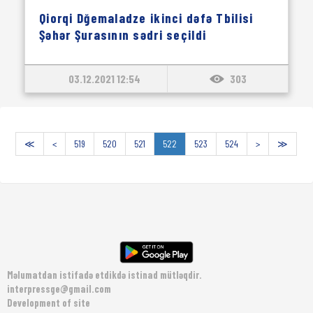
Qiorqi Dğemaladze ikinci dəfə Tbilisi
Şəhər Şurasının sədri seçildi
03.12.2021 12:54
303
≪
<
519
520
521
522
523
524
>
≫
Məlumatdan istifadə etdikdə istinad mütləqdir.
interpressge@gmail.com
Development of site