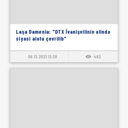
Laşa Damenia: "DTX İvanişvilinin əlində
siyasi alətə çevrilib"
06.12.2021 12:28
482