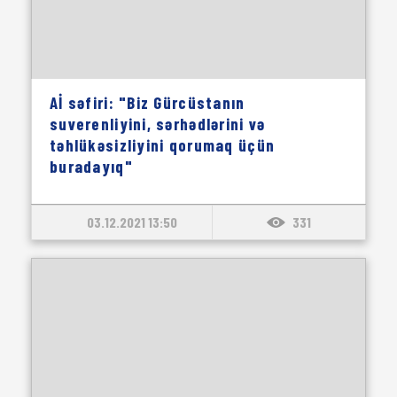
Aİ səfiri: "Biz Gürcüstanın
suverenliyini, sərhədlərini və
təhlükəsizliyini qorumaq üçün
buradayıq"
03.12.2021 13:50
331