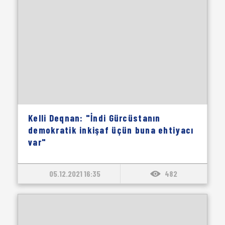
Kelli Deqnan: "İndi Gürcüstanın
demokratik inkişaf üçün buna ehtiyacı
var"
05.12.2021 16:35
482