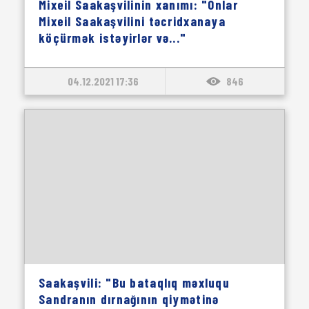
Mixeil Saakaşvilinin xanımı: "Onlar
Mixeil Saakaşvilini təcridxanaya
köçürmək istəyirlər və..."
04.12.2021 17:36
846
Saakaşvili: "Bu bataqlıq məxluqu
Sandranın dırnağının qiymətinə