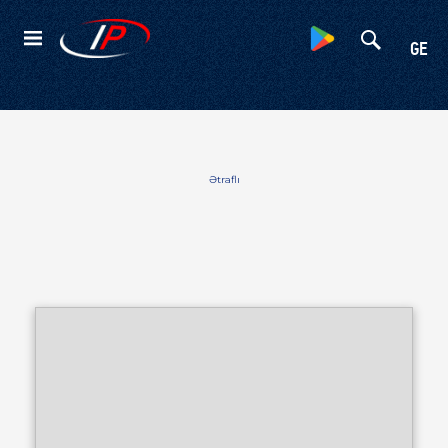
Kateqoriyalar
GE
Ətraflı