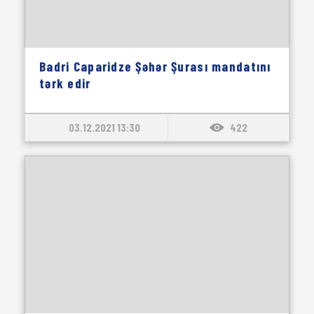
Badri Caparidze Şəhər Şurası mandatını
tərk edir
03.12.2021 13:30
422