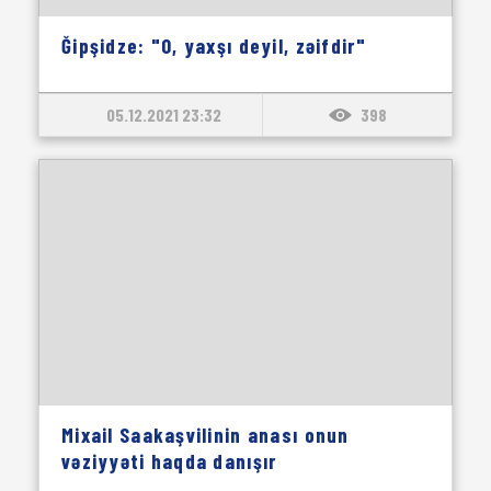
Ğipşidze: "O, yaxşı deyil, zəifdir"
05.12.2021 23:32
398
Mixail Saakaşvilinin anası onun
vəziyyəti haqda danışır