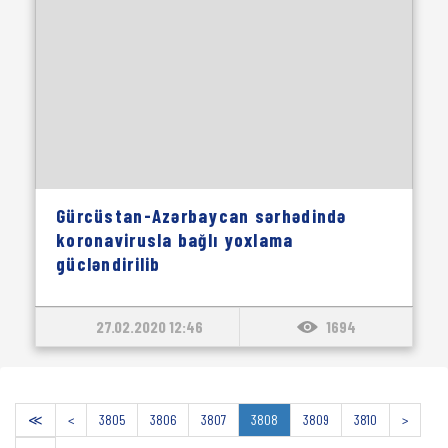
Gürcüstan-Azərbaycan sərhədində
koronavirusla bağlı yoxlama
gücləndirilib
27.02.2020 12:46
1694
≪
<
3805
3806
3807
3808
3809
3810
>