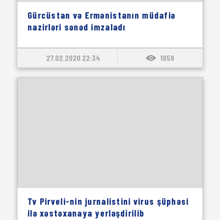
Gürcüstan və Ermənistanın müdafiə
nazirləri sənəd imzaladı
27.02.2020 22:34
1059
Tv Pirveli-nin jurnalistini virus şüphəsi
ilə xəstəxanaya yerləşdirilib