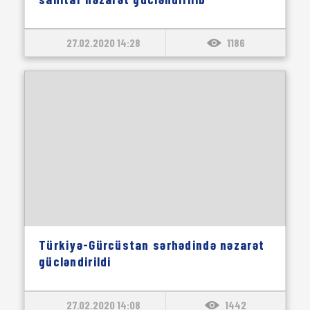
27.02.2020 14:28
1186
Türkiyə-Gürcüstan sərhədində nəzarət
gücləndirildi
27.02.2020 14:08
1442