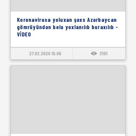
Koronavirusa yoluxan şəxs Azərbaycan
gömrüyündən belə yoxlanılıb buraxılıb -
VİDEO
27.02.2020 15:06
3101