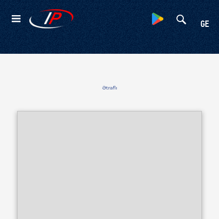
Kateqoriyalar
GE
Ətraflı