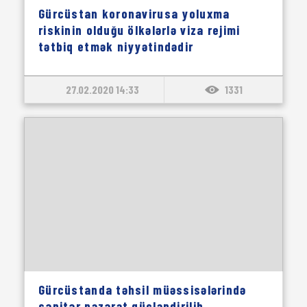
Gürcüstan koronavirusa yoluxma
riskinin olduğu ölkələrlə viza rejimi
tətbiq etmək niyyətindədir
27.02.2020 14:33
1331
Gürcüstanda təhsil müəssisələrində
sanitar nəzarət gücləndirilib