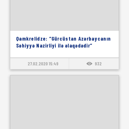
Qamkrelidze: “Gürcüstan Azərbaycanın
Səhiyyə Nazirliyi ilə əlaqədədir”
27.02.2020 15:49
932