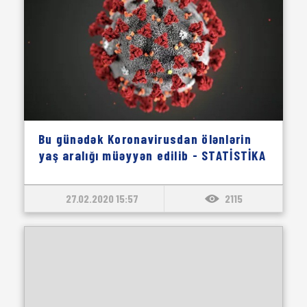
Bu günədək Koronavirusdan ölənlərin
yaş aralığı müəyyən edilib - STATİSTİKA
27.02.2020 15:57
2115