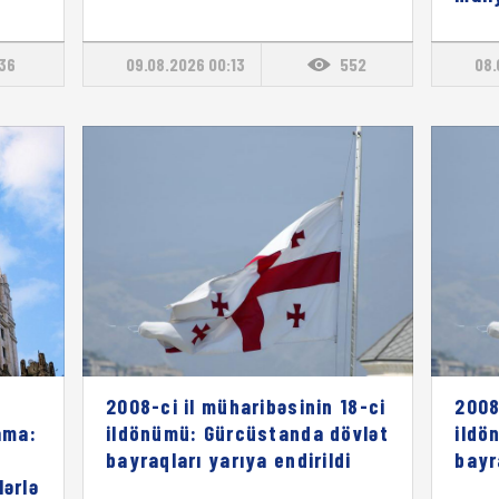
136
09.08.2026 00:13
552
08.
2008-ci il müharibəsinin 18-ci
2008
ama:
ildönümü: Gürcüstanda dövlət
ildö
bayraqları yarıya endirildi
bayr
lərlə