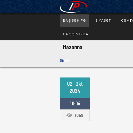
BAŞ SƏHIFƏ
SIYASƏT
CƏMI
HAQQIMIZDA
Məzənnə
Ətraflı
02
Okt
2024
10:06
1058