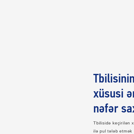
Tbilisin
xüsusi ə
nəfər sa
Tbilisidə keçirilən
ilə pul tələb etmək 