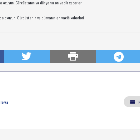
da oxuyun. Gürcüstanın və dünyanın ən vacib xəbərləri
da oxuyun. Gürcüstanın və dünyanın ən vacib xəbərləri
ılova