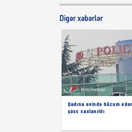
Digər xəbərlər
Qadına evində hücum edə
şəxs saxlanıldı