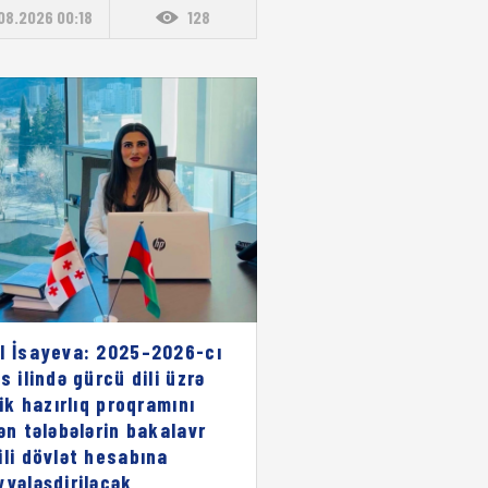
08.2026 00:18
128
l İsayeva: 2025–2026-cı
s ilində gürcü dili üzrə
lik hazırlıq proqramını
rən tələbələrin bakalavr
ili dövlət hesabına
yyələşdiriləcək