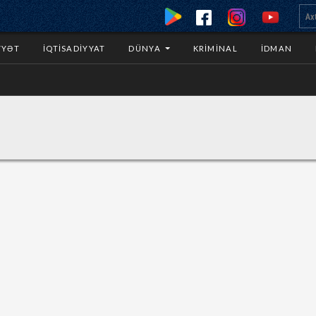
YYƏT
İQTISADIYYAT
DÜNYA
KRIMINAL
İDMAN