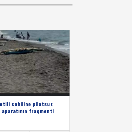
etili sahilinə pilotsuz
 aparatının fraqmenti
b