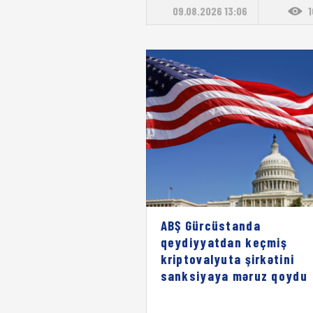
09.08.2026 13:06
ABŞ Gürcüstanda
qeydiyyatdan keçmiş
kriptovalyuta şirkətini
sanksiyaya məruz qoydu