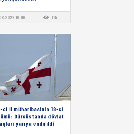
08.2026 16:06
115
-ci il müharibəsinin 18-ci
nümü: Gürcüstanda dövlət
aqları yarıya endirildi