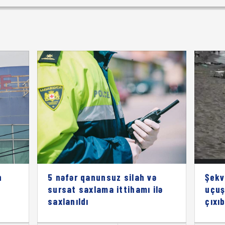
n
5 nəfər qanunsuz silah və
Şekv
sursat saxlama ittihamı ilə
uçuş
saxlanıldı
çıxı