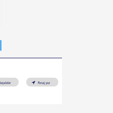
Məqalələr
Mesaj yaz