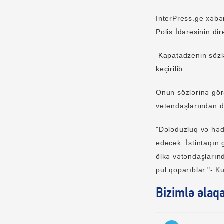
InterPress.ge xəbər
Polis İdarəsinin d
Kapatadzenin sözlə
keçirilib.
Onun sözlərinə görə,
vətəndaşlarından də
"Dələduzluq və həd
edəcək. İstintaqın 
ölkə vətəndaşlarında
pul qoparıblar."- K
Bizimlə əlaq