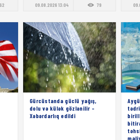
162
09.08.2026 13:04
79
09.
Gürcüstanda güclü yağış,
Aygü
dolu və külək gözlənilir –
tədri
Xəbərdarlıq edildi
biril
biti
təhs
mali