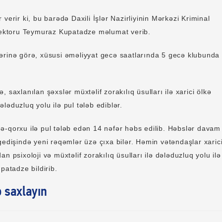
 verir ki, bu barədə Daxili İşlər Nazirliyinin Mərkəzi Kriminal
irektoru Teymuraz Kupatadze məlumat verib.
rinə görə, xüsusi əməliyyat gecə saatlarında 5 gecə klubunda
 saxlanılan şəxslər müxtəlif zorakılıq üsulları ilə xarici ölkə
ləduzluq yolu ilə pul tələb ediblər.
ə-qorxu ilə pul tələb edən 14 nəfər həbs edilib. Həbslər davam
gedişində yeni rəqəmlər üzə çıxa bilər. Həmin vətəndaşlar xaric
n psixoloji və müxtəlif zorakılıq üsulları ilə dələduzluq yolu ilə
upatadze bildirib.
ə saxlayın