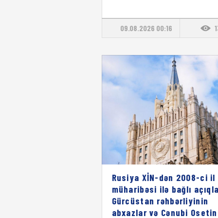
09.08.2026 00:16
Rusiya XİN-dən 2008-ci il
müharibəsi ilə bağlı açıql
Gürcüstan rəhbərliyinin
abxazlar və Cənubi Osetin