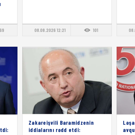
ı
169
08.08.2026 12:21
101
08.
Zakareişvili Baramidzenin
Ləşa
tdi:
iddialarını rədd etdi:
avqu