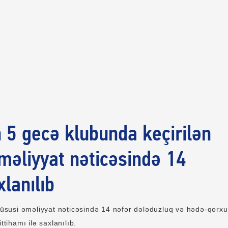
in 5 gecə klubunda keçirilən
məliyyat nəticəsində 14
xlanılıb
 xüsusi əməliyyat nəticəsində 14 nəfər dələduzluq və hədə-qorxu
ittihamı ilə saxlanılıb.