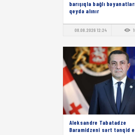
barışıqla bağlı bəyanatlar
qeydə alınır
08.08.2026 12:24
Aleksandre Tabatadze
Baramidzeni sərt tənqid e