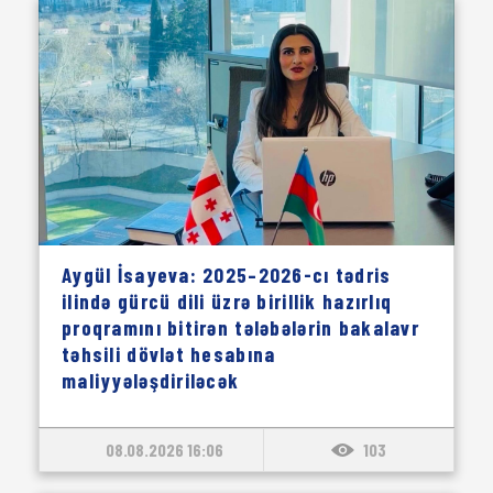
Aygül İsayeva: 2025–2026-cı tədris
ilində gürcü dili üzrə birillik hazırlıq
proqramını bitirən tələbələrin bakalavr
təhsili dövlət hesabına
maliyyələşdiriləcək
08.08.2026 16:06
103