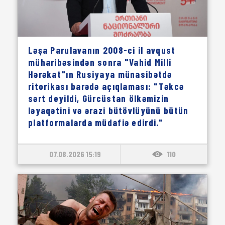
Ləşa Parulavanın 2008-ci il avqust
müharibəsindən sonra "Vahid Milli
Hərəkat"ın Rusiyaya münasibətdə
ritorikası barədə açıqlaması: "Təkcə
sərt deyildi, Gürcüstan ölkəmizin
ləyaqətini və ərazi bütövlüyünü bütün
platformalarda müdafiə edirdi."
07.08.2026 15:19
110