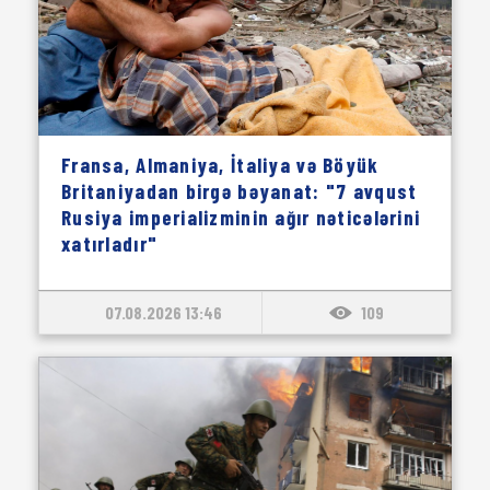
Fransa, Almaniya, İtaliya və Böyük
Britaniyadan birgə bəyanat: "7 avqust
Rusiya imperializminin ağır nəticələrini
xatırladır"
07.08.2026 13:46
109