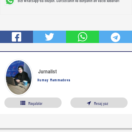
Bizi WhatsApp-da oxuyun. Gürcüstanın və dünyanın ən vacib xəbərləri
Jurnalist
Humay Məmmədova
Məqalələr
Mesaj yaz