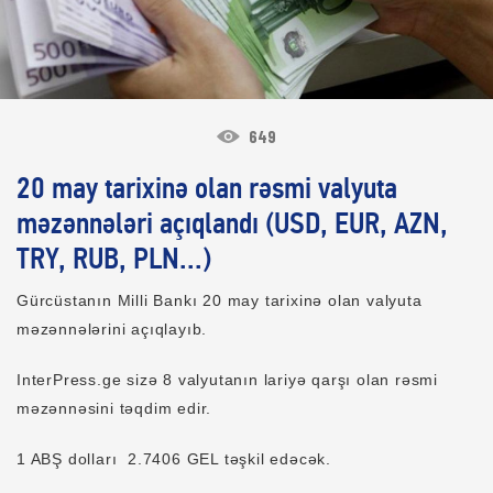
649
20 may tarixinə olan rəsmi valyuta
məzənnələri açıqlandı (USD, EUR, AZN,
TRY, RUB, PLN...)
Gürcüstanın Milli Bankı 20 may tarixinə olan valyuta
məzənnələrini açıqlayıb.
InterPress.ge sizə 8 valyutanın lariyə qarşı olan rəsmi
məzənnəsini təqdim edir.
1 ABŞ dolları 2.7406 GEL təşkil edəcək.