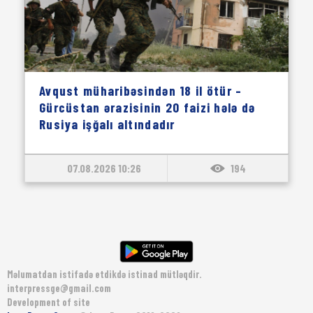
Avqust müharibəsindən 18 il ötür –
Gürcüstan ərazisinin 20 faizi hələ də
Rusiya işğalı altındadır
07.08.2026 10:26
194
Məlumatdan istifadə etdikdə istinad mütləqdir.
interpressge@gmail.com
Development of site