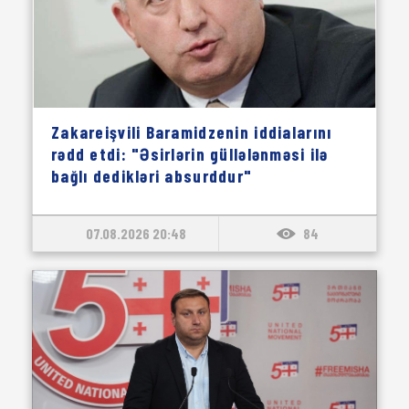
Zakareişvili Baramidzenin iddialarını
rədd etdi: "Əsirlərin güllələnməsi ilə
bağlı dedikləri absurddur"
07.08.2026 20:48
84