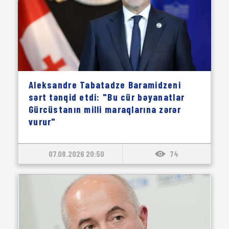
Aleksandre Tabatadze Baramidzeni
sərt tənqid etdi: "Bu cür bəyanatlar
Gürcüstanın milli maraqlarına zərər
vurur"
07.08.2026 20:50
74