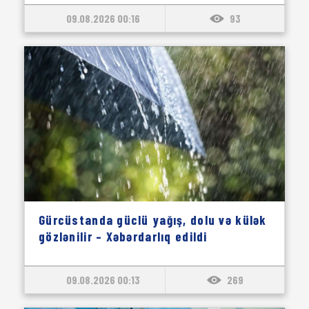
09.08.2026 00:16
93
Gürcüstanda güclü yağış, dolu və külək
gözlənilir – Xəbərdarlıq edildi
09.08.2026 00:13
269