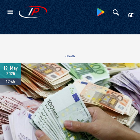
Kateqoriyalar
GE
Ətraflı
19
May
2025
17:45