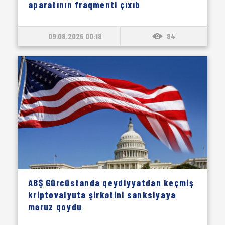
aparatının fraqmenti çıxıb
09.08.2026 00:18
84
ABŞ Gürcüstanda qeydiyyatdan keçmiş
kriptovalyuta şirkətini sanksiyaya
məruz qoydu