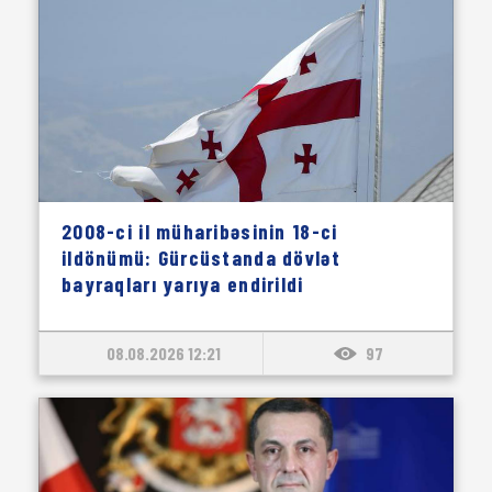
2008-ci il müharibəsinin 18-ci
ildönümü: Gürcüstanda dövlət
bayraqları yarıya endirildi
08.08.2026 12:21
97