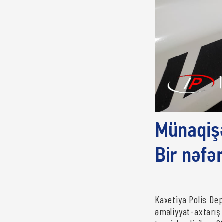
Münaqişə
Bir nəfə
Kaxetiya Polis Dep
əməliyyat-axtarış