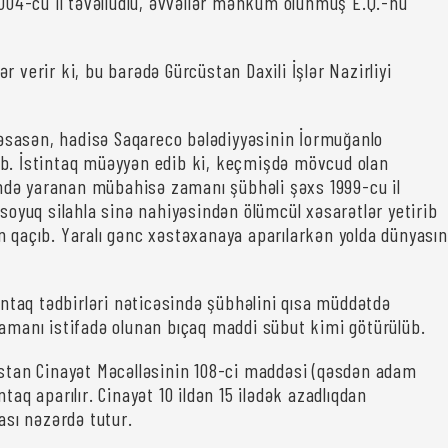
2004-cü il təvəllüdlü, əvvəllər məhkum olunmuş E.Q.-nu
r verir ki, bu barədə Gürcüstan Daxili İşlər Nazirliyi
sasən, hadisə Saqareco bələdiyyəsinin İormuğanlo
b. İstintaq müəyyən edib ki, keçmişdə mövcud olan
də yaranan mübahisə zamanı şübhəli şəxs 1999-cu il
 soyuq silahla sinə nahiyəsindən ölümcül xəsarətlər yetirib
n qaçıb. Yaralı gənc xəstəxanaya aparılarkən yolda dünyasın
tintaq tədbirləri nəticəsində şübhəlini qısa müddətdə
zamanı istifadə olunan bıçaq maddi sübut kimi götürülüb.
üstan Cinayət Məcəlləsinin 108-ci maddəsi (qəsdən adam
ntaq aparılır. Cinayət 10 ildən 15 ilədək azadlıqdan
ı nəzərdə tutur.