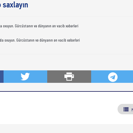
ə saxlayın
da oxuyun. Gürcüstanın və dünyanın ən vacib xəbərləri
da oxuyun. Gürcüstanın və dünyanın ən vacib xəbərləri