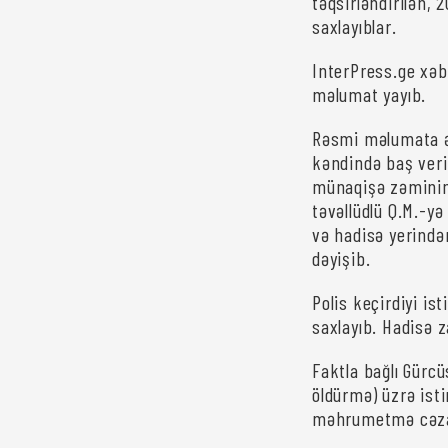
təqsirləndirilən, 
saxlayıblar.
InterPress.ge xəbə
məlumat yayıb.
Rəsmi məlumata ə
kəndində baş veri
münaqişə zəminin
təvəllüdlü Q.M.-yə
və hadisə yerində
dəyişib.
Polis keçirdiyi is
saxlayıb. Hadisə 
Faktla bağlı Gürc
öldürmə) üzrə isti
məhrumetmə cəzas