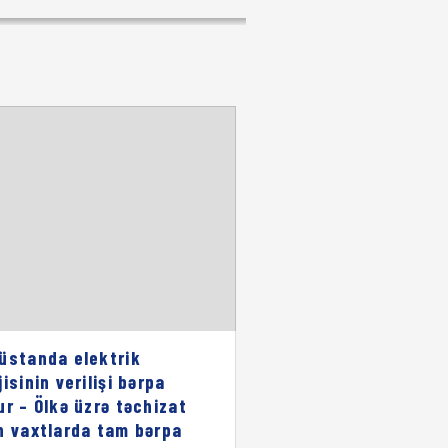
üstanda elektrik
isinin verilişi bərpa
ur – Ölkə üzrə təchizat
n vaxtlarda tam bərpa