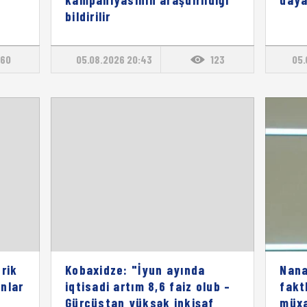
bildirilir
60
05.08.2026 20:43
123
05.
rik
Kobaxidze: "İyun ayında
Nana
onlar
iqtisadi artım 8,6 faiz olub –
fakt
Gürcüstan yüksək inkişaf
müxa