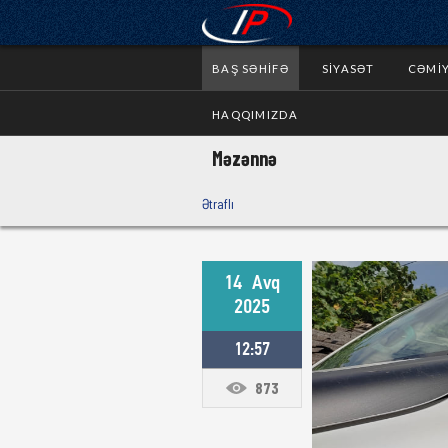
BAŞ SƏHIFƏ
SIYASƏT
CƏMI
HAQQIMIZDA
Məzənnə
Ətraflı
14
Avq
2025
12:57
873