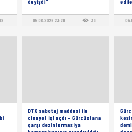
dəyişdi"
edil
38
05.08.2026 23:20
33
05.
DTX sabotaj maddəsi ilə
Gürc
bi
cinayət işi açdı – Gürcüstana
kəsi
qarşı dezinformasiya
dəmi
kampaniyasının araşdırıldığı
daya