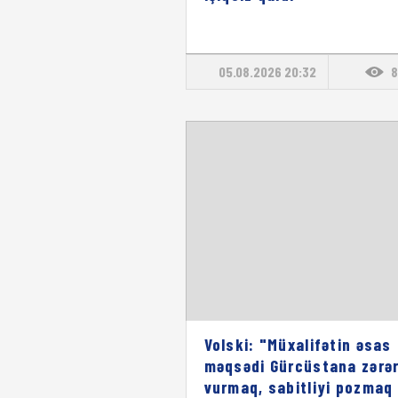
05.08.2026 20:32
8
Volski: "Müxalifətin əsas
məqsədi Gürcüstana zərə
vurmaq, sabitliyi pozmaq