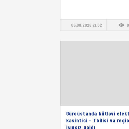
05.08.2026 21:02
9
Gürcüstanda kütləvi elekt
kəsintisi – Tbilisi və regi
işıqsız qaldı