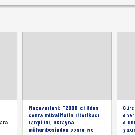
Maçavariani: "2008-ci ildən
Gürc
sonra müxalifətin ritorikası
enerj
lara
fərqli idi, Ukrayna
olun
müharibəsindən sonra isə
yaxı