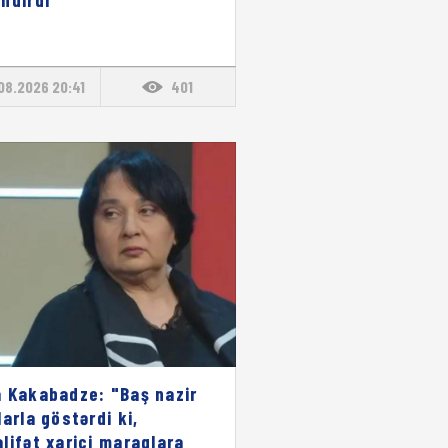
08.2026 20:41
401
 Kakabadze: "Baş nazir
larla göstərdi ki,
lifət xarici maraqlara