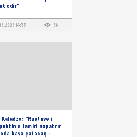
ət edir"
08.2026 14:33
56
 Kaladze: "Rustaveli
pektinin təmiri noyabrın
nda başa çatacaq –