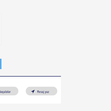
Məqalələr
Mesaj yaz