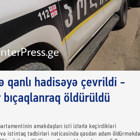
 qanlı hadisəyə çevrildi -
r bıçaqlanraq öldürüldü
artamentinin əməkdaşları isti izlərlə keçirdikləri
 və istintaq tədbirləri nəticəsində qəsdən adam öldürməkd