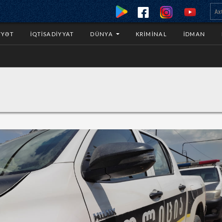
YYƏT
İQTISADIYYAT
DÜNYA
KRIMINAL
İDMAN