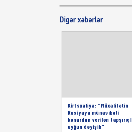
Digər xəbərlər
Kirtsxaliya: "Müxalifətin
Rusiyaya münasibəti
kənardan verilən tapşırıq
uyğun dəyişib"