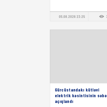
05.08.2026 23:25
Gürcüstandakı kütləvi
elektrik kəsintisinin səbə
açıqlandı