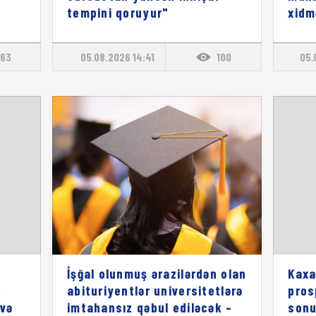
tempini qoruyur"
xidm
63
05.08.2026 14:41
100
05.
İşğal olunmuş ərazilərdən olan
Kaxa
r
abituriyentlər universitetlərə
pros
 və
imtahansız qəbul ediləcək –
sonu