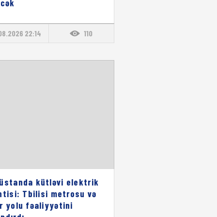
əcək
08.2026 22:14
110
üstanda kütləvi elektrik
ntisi: Tbilisi metrosu və
r yolu fəaliyyətini
ndırdı