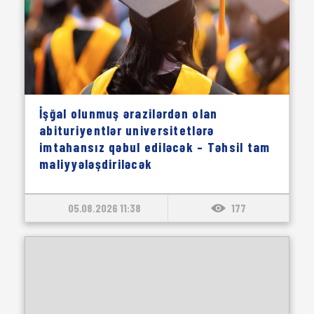
İşğal olunmuş ərazilərdən olan
abituriyentlər universitetlərə
imtahansız qəbul ediləcək – Təhsil tam
maliyyələşdiriləcək
05.08.2026 11:38
177