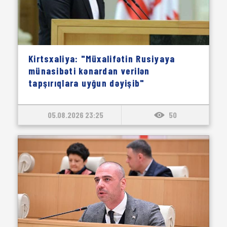
Kirtsxaliya: "Müxalifətin Rusiyaya
münasibəti kənardan verilən
tapşırıqlara uyğun dəyişib"
05.08.2026 23:25
50