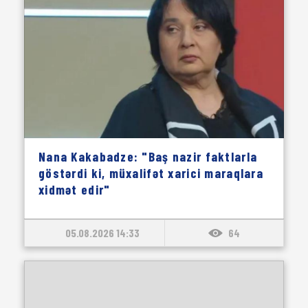
Nana Kakabadze: "Baş nazir faktlarla
göstərdi ki, müxalifət xarici maraqlara
xidmət edir"
05.08.2026 14:33
64