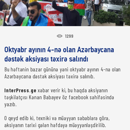
1299
Oktyabr ayının 4-nə olan Azərbaycana
dəstək aksiyası təxirə salındı
Bu həftənin bazar gününə yəni oktyabr ayının 4-nə olan
Azərbaycana dəstək aksiyası təxirə salınıb.
InterPress
.
ge
xəbər verir ki, bu haqda aksiyanın
təşkilatçısı Kənan Babayev öz facebook səhifəsində
yazıb.
O qeyd edib ki, texniki və müəyyən səbəblərə görə,
aksiyanın tarixi gələn həfdəyə müəyyənləşdirilib.