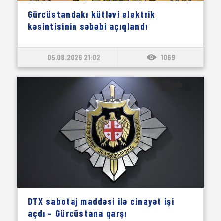
Gürcüstandakı kütləvi elektrik
kəsintisinin səbəbi açıqlandı
05.08.2026 21:02
1069
DTX sabotaj maddəsi ilə cinayət işi
açdı – Gürcüstana qarşı