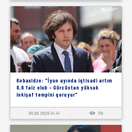
Kobaxidze: "İyun ayında iqtisadi artım
8,6 faiz olub – Gürcüstan yüksək
inkişaf tempini qoruyur"
05.08.2026 14:41
110