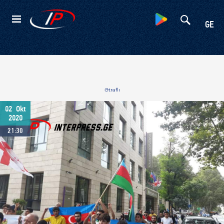
Kateqoriyalar
GE
Ətraflı
02
Okt
2020
21:30