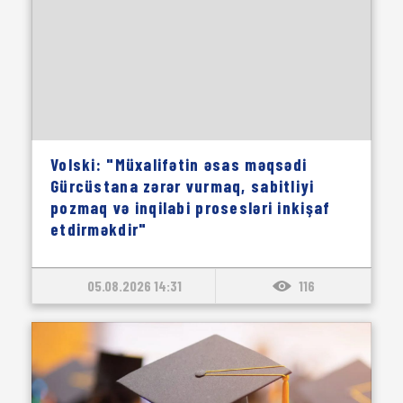
Volski: "Müxalifətin əsas məqsədi
Gürcüstana zərər vurmaq, sabitliyi
pozmaq və inqilabi prosesləri inkişaf
etdirməkdir"
05.08.2026 14:31
116