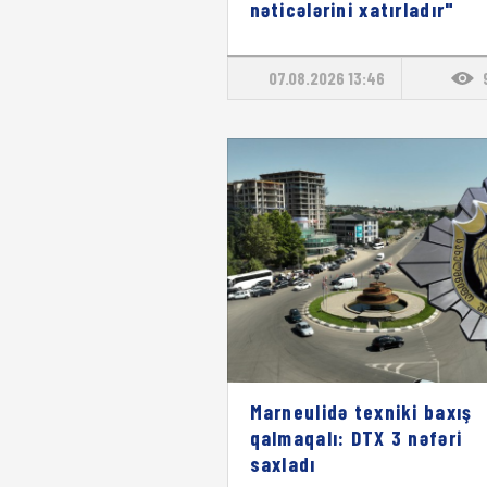
nəticələrini xatırladır"
07.08.2026 13:46
Marneulidə texniki baxış
qalmaqalı: DTX 3 nəfəri
saxladı