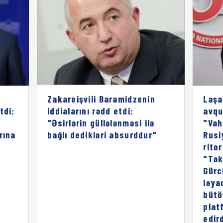
Zakareişvili Baramidzenin
Ləşa
tdi:
iddialarını rədd etdi:
avqu
"Əsirlərin güllələnməsi ilə
"Vah
rına
bağlı dedikləri absurddur"
Rusi
rito
"Tək
Gürc
ləya
bütö
plat
edird