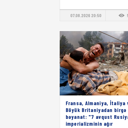
07.08.2026 20:50
Fransa, Almaniya, İtaliya 
Böyük Britaniyadan birgə
bəyanat: "7 avqust Rusiy
imperializminin ağır