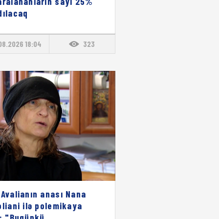
aralananların sayı 25%
dılacaq
08.2026 18:04
323
 Avalianın anası Nana
oliani ilə polemikaya
i: "Bugünkü