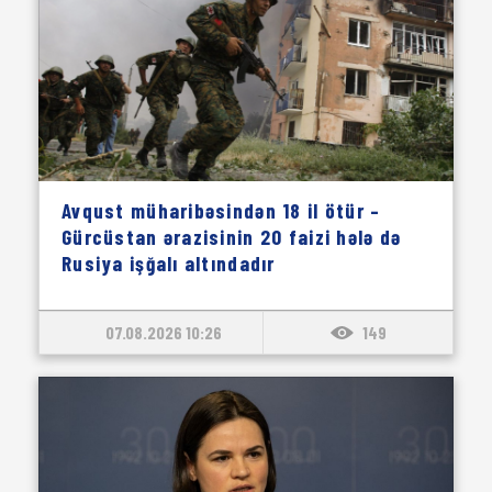
Avqust müharibəsindən 18 il ötür –
Gürcüstan ərazisinin 20 faizi hələ də
Rusiya işğalı altındadır
07.08.2026 10:26
149