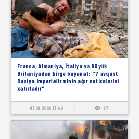
Fransa, Almaniya, İtaliya və Böyük
Britaniyadan birgə bəyanat: "7 avqust
Rusiya imperializminin ağır nəticələrini
xatırladır"
07.08.2026 13:46
87