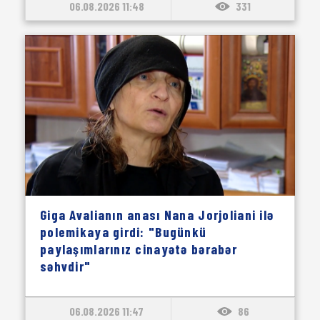
06.08.2026 11:48
331
Giga Avalianın anası Nana Jorjoliani ilə
polemikaya girdi: "Bugünkü
paylaşımlarınız cinayətə bərabər
səhvdir"
06.08.2026 11:47
86