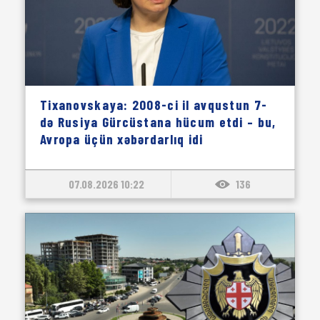
Tixanovskaya: 2008-ci il avqustun 7-
də Rusiya Gürcüstana hücum etdi – bu,
Avropa üçün xəbərdarlıq idi
07.08.2026 10:22
136