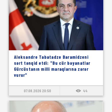
Aleksandre Tabatadze Baramidzeni
sərt tənqid etdi: "Bu cür bəyanatlar
Gürcüstanın milli maraqlarına zərər
vurur"
07.08.2026 20:50
44