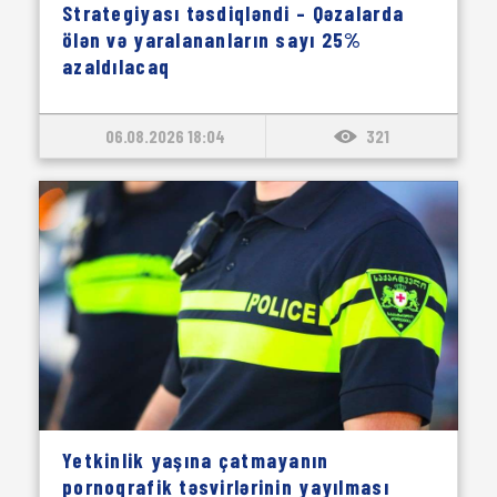
Strategiyası təsdiqləndi – Qəzalarda
ölən və yaralananların sayı 25%
azaldılacaq
06.08.2026 18:04
321
Yetkinlik yaşına çatmayanın
pornoqrafik təsvirlərinin yayılması