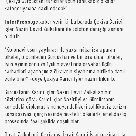
"Çexiya Gürcüstanı turistlər üçün təhlükəsiz ölkələr
kateqoriyasına daxil edəcək".
InterPress.ge
xəbər verir ki, bu barədə Çexiya Xarici
İşlər Naziri David Zalkaliani ilə telefon danışığı zamanı
bildirib.
“Koronavirusun yayılması ilə yaxşı mübarizə aparan
ölkələr, o cümlədən Gürcüstan və bir sıra digər ölkələr,
iyun ayının sonu və iyulun əvvəlində səyahət üçün
sərhədləri açacağımız ölkələrin siyahısına birlikdə daxil
edilə bilər” –deyə Çexiya Xarici İşlər naziri bildirib.
Gürcüstanın Xarici İşlər Naziri Davit Zalkalianinin
sözlərinə görə, Xarici İşlər Nazirliyi və Gürcüstanın
xaricdəki diplomatik nümayəndəlikləri təhlükəsiz turizm
konsepsiyası çərçivəsində müxtəlif ölkələrlə əməkdaşlıq
prosesində fəal şəkildə qoşulublar.
Davit Zalkaliani, Çexiya və İsrail Xarici İşlər nazirləri ilə