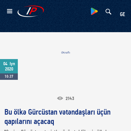
Kateqoriyalar
GE
Ətraflı
04
Iyn
2020
10:37
2143
Bu ölkə Gürcüstan vətəndaşları üçün
qapılarını açacaq