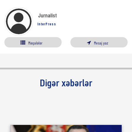
Jurnalist
InterPress
Məqalələr
Mesaj yaz
Digər xəbərlər