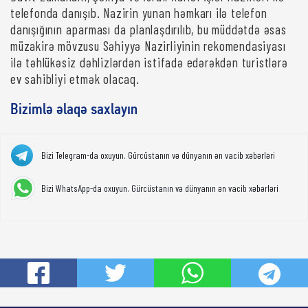
telefonda danışıb. Nazirin yunan həmkarı ilə telefon
danışığının aparması da planlaşdırılıb, bu müddətdə əsas
müzakirə mövzusu Səhiyyə Nazirliyinin rekomendasiyası
ilə təhlükəsiz dəhlizlərdən istifadə edərəkdən turistlərə
ev sahibliyi etmək olacaq.
Bizimlə əlaqə saxlayın
Bizi Telegram-da oxuyun. Gürcüstanın və dünyanın ən vacib xəbərləri
Bizi WhatsApp-da oxuyun. Gürcüstanın və dünyanın ən vacib xəbərləri