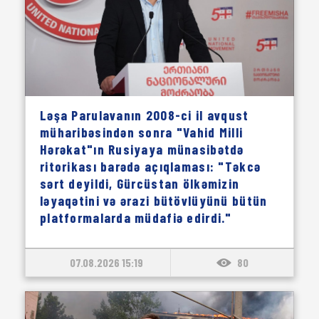
Ləşa Parulavanın 2008-ci il avqust
müharibəsindən sonra "Vahid Milli
Hərəkat"ın Rusiyaya münasibətdə
ritorikası barədə açıqlaması: "Təkcə
sərt deyildi, Gürcüstan ölkəmizin
ləyaqətini və ərazi bütövlüyünü bütün
platformalarda müdafiə edirdi."
07.08.2026 15:19
80