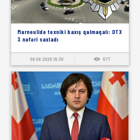
Marneulidə texniki baxış qalmaqalı: DTX
3 nəfəri saxladı
06.08.2026 19:30
577