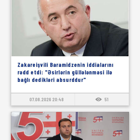
Zakareişvili Baramidzenin iddialarını
rədd etdi: "Əsirlərin güllələnməsi ilə
bağlı dedikləri absurddur"
07.08.2026 20:48
51