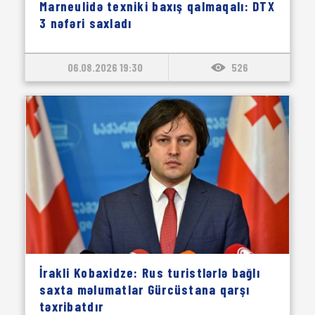
Marneulidə texniki baxış qalmaqalı: DTX
3 nəfəri saxladı
06.08.2026 19:30
526
İrakli Kobaxidze: Rus turistlərlə bağlı
saxta məlumatlar Gürcüstana qarşı
təxribatdır