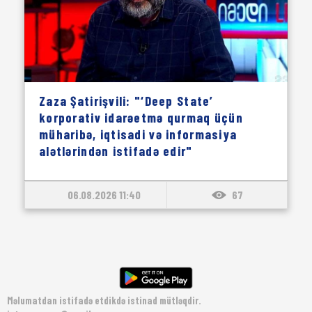
Zaza Şatirişvili: "‘Deep State’
korporativ idarəetmə qurmaq üçün
müharibə, iqtisadi və informasiya
alətlərindən istifadə edir"
06.08.2026 11:40
67
Məlumatdan istifadə etdikdə istinad mütləqdir.