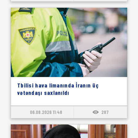
Tbilisi hava limanında İranın üç
vətəndaşı saxlanıldı
06.08.2026 11:48
287