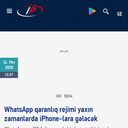
Kateqoriyalar
GE
Ətraflı
14
Fev
2020
10:07
1034
WhatsApp qaranlıq rejimi yaxın
zamanlarda iPhone-lara gələcək