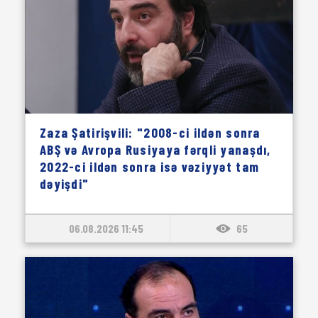
Zaza Şatirişvili: "2008-ci ildən sonra
ABŞ və Avropa Rusiyaya fərqli yanaşdı,
2022-ci ildən sonra isə vəziyyət tam
dəyişdi"
06.08.2026 11:45
65