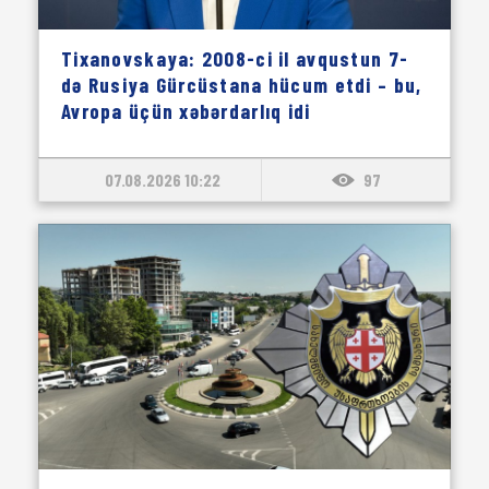
Tixanovskaya: 2008-ci il avqustun 7-
də Rusiya Gürcüstana hücum etdi – bu,
Avropa üçün xəbərdarlıq idi
07.08.2026 10:22
97