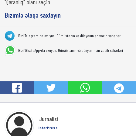
"Qaranlıq" olanı seçin.
Bizimlə əlaqə saxlayın
Bizi Telegram-da oxuyun. Gürcüstanın və dünyanın ən vacib xəbərləri
Bizi WhatsApp-da oxuyun. Gürcüstanın və dünyanın ən vacib xəbərləri
Jurnalist
InterPress