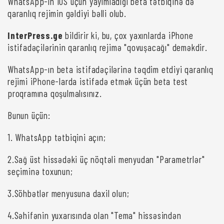
WhatsApp-ın iOS üçün yayımladığı beta tətbiqinə də
qaranlıq rejimin gəldiyi bəlli olub.
InterPress.ge
bildirir ki, bu, çox yaxınlarda iPhone
istifadəçilərinin qaranlıq rejimə "qovuşacağı" deməkdir.
WhatsApp-ın beta istifadəçilərinə təqdim etdiyi qaranlıq
rejimi iPhone-larda istifadə etmək üçün beta test
proqramına qoşulmalısınız.
Bunun üçün:
1. WhatsApp tətbiqini açın;
2.Sağ üst hissədəki üç nöqtəli menyudan "Parametrlər"
seçiminə toxunun;
3.Söhbətlər menyusuna daxil olun;
4.Səhifənin yuxarısında olan "Tema" hissəsindən