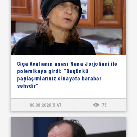
Giga Avalianın anası Nana Jorjoliani ilə
polemikaya girdi: "Bugünkü
paylaşımlarınız cinayətə bərabər
səhvdir"
06.08.2026 11:47
73