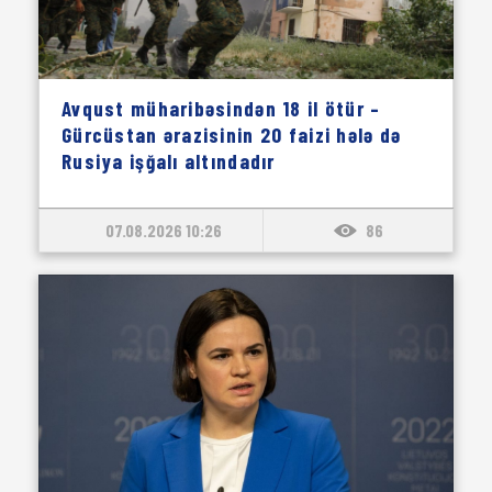
Avqust müharibəsindən 18 il ötür –
Gürcüstan ərazisinin 20 faizi hələ də
Rusiya işğalı altındadır
07.08.2026 10:26
86