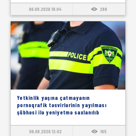
06.08.2026 18:04
288
Yetkinlik yaşına çatmayanın
pornoqrafik təsvirlərinin yayılması
şübhəsi ilə yeniyetmə saxlanılıb
06.08.2026 12:02
165