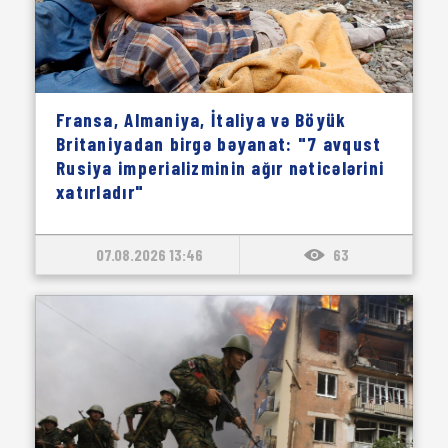
Fransa, Almaniya, İtaliya və Böyük
Britaniyadan birgə bəyanat: "7 avqust
Rusiya imperializminin ağır nəticələrini
xatırladır"
07.08.2026 13:46
63