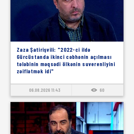
Zaza Şatirişvili: "2022-ci ildə
Gürcüstanda ikinci cəbhənin açılması
tələbinin məqsədi ölkənin suverenliyini
zəiflətmək idi"
06.08.2026 11:43
60