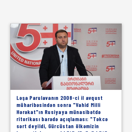
Ləşa Parulavanın 2008-ci il avqust
müharibəsindən sonra "Vahid Milli
Hərəkat"ın Rusiyaya münasibətdə
ritorikası barədə açıqlaması: "Təkcə
sərt deyildi, Gürcüstan ölkəmizin