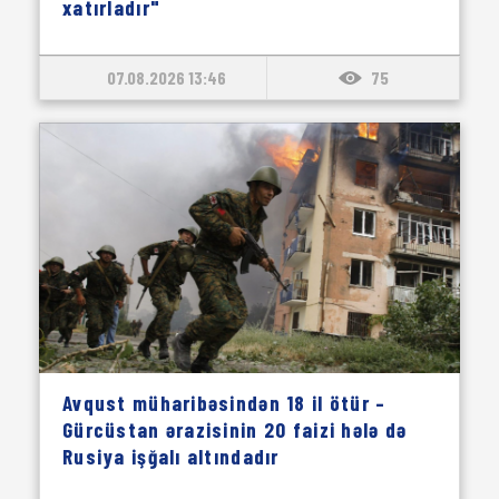
xatırladır"
07.08.2026 13:46
75
Avqust müharibəsindən 18 il ötür –
Gürcüstan ərazisinin 20 faizi hələ də
Rusiya işğalı altındadır