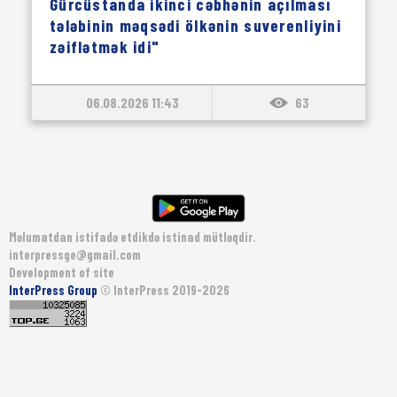
Gürcüstanda ikinci cəbhənin açılması
tələbinin məqsədi ölkənin suverenliyini
zəiflətmək idi"
06.08.2026 11:43
63
Məlumatdan istifadə etdikdə istinad mütləqdir.
interpressge@gmail.com
Development of site
InterPress Group
© InterPress 2019-2026