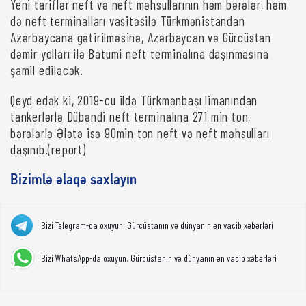
Yeni tariflər neft və neft məhsullarının həm bərələr, həm
də neft terminalları vasitəsilə Türkmənistandan
Azərbaycana gətirilməsinə, Azərbaycan və Gürcüstan
dəmir yolları ilə Batumi neft terminalına daşınmasına
şamil ediləcək.
Qeyd edək ki, 2019-cu ildə Türkmənbaşı limanından
tankerlərlə Dübəndi neft terminalına 271 min ton,
bərələrlə Ələtə isə 90min ton neft və neft məhsulları
daşınıb.(report)
Bizimlə əlaqə saxlayın
Bizi Telegram-da oxuyun. Gürcüstanın və dünyanın ən vacib xəbərləri
Bizi WhatsApp-da oxuyun. Gürcüstanın və dünyanın ən vacib xəbərləri