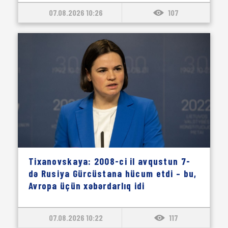
07.08.2026 10:26
107
Tixanovskaya: 2008-ci il avqustun 7-
də Rusiya Gürcüstana hücum etdi – bu,
Avropa üçün xəbərdarlıq idi
07.08.2026 10:22
117