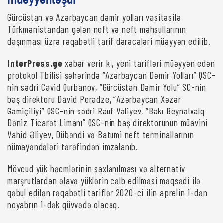
müəyyənləşdi
Gürcüstan və Azərbaycan dəmir yolları vasitəsilə
Türkmənistandan gələn neft və neft məhsullarının
daşınması üzrə rəqabətli tarif dərəcələri müəyyən edilib.
InterPress.ge
xəbər verir ki, yeni tarifləri müəyyən edən
protokol Tbilisi şəhərində “Azərbaycan Dəmir Yolları” QSC-
nin sədri Cavid Qurbanov, “Gürcüstan Dəmir Yolu” SC-nin
baş direktoru David Peradze, “Azərbaycan Xəzər
Gəmiçiliyi” QSC-nin sədri Rauf Vəliyev, “Bakı Beynəlxalq
Dəniz Ticarət Limanı” QSC-nin baş direktorunun müavini
Vahid Əliyev, Dübəndi və Batumi neft terminallarının
nümayəndələri tərəfindən imzalanıb.
Mövcud yük həcmlərinin saxlanılması və alternativ
marşrutlardan əlavə yüklərin cəlb edilməsi məqsədi ilə
qəbul edilən rəqabətli tariflər 2020-ci ilin aprelin 1-dən
noyabrın 1-dək qüvvədə olacaq.