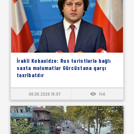
İrakli Kobaxidze: Rus turistlərlə bağlı
saxta məlumatlar Gürcüstana qarşı
təxribatdır
06.08.2026 18:07
146