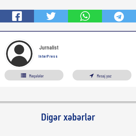
Jurnalist
InterPress
Məqalələr
Mesaj yaz
Digər xəbərlər