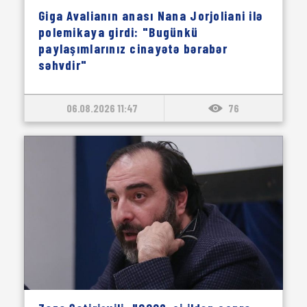
Giga Avalianın anası Nana Jorjoliani ilə
polemikaya girdi: "Bugünkü
paylaşımlarınız cinayətə bərabər
səhvdir"
06.08.2026 11:47
76