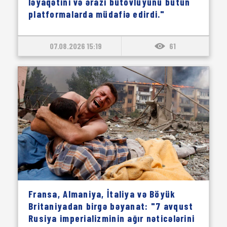
ləyaqətini və ərazi bütövlüyünü bütün
platformalarda müdafiə edirdi."
07.08.2026 15:19
61
Fransa, Almaniya, İtaliya və Böyük
Britaniyadan birgə bəyanat: "7 avqust
Rusiya imperializminin ağır nəticələrini