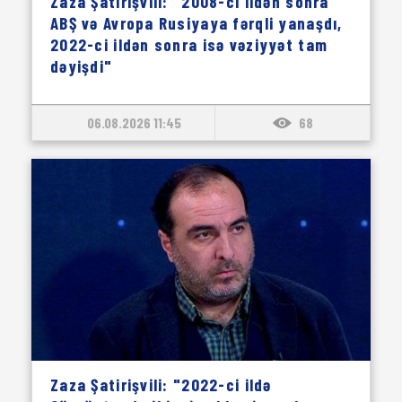
Zaza Şatirişvili: "2008-ci ildən sonra
ABŞ və Avropa Rusiyaya fərqli yanaşdı,
2022-ci ildən sonra isə vəziyyət tam
dəyişdi"
06.08.2026 11:45
68
Zaza Şatirişvili: "2022-ci ildə