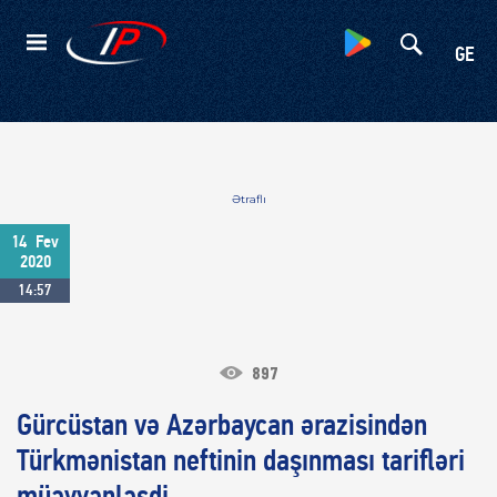
Kateqoriyalar
GE
Ətraflı
14
Fev
2020
14:57
897
Gürcüstan və Azərbaycan ərazisindən
Türkmənistan neftinin daşınması tarifləri