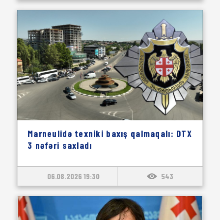
Marneulidə texniki baxış qalmaqalı: DTX
3 nəfəri saxladı
06.08.2026 19:30
543