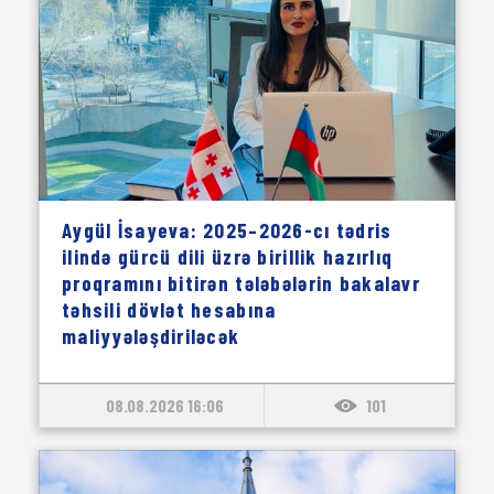
Aygül İsayeva: 2025–2026-cı tədris
ilində gürcü dili üzrə birillik hazırlıq
proqramını bitirən tələbələrin bakalavr
təhsili dövlət hesabına
maliyyələşdiriləcək
08.08.2026 16:06
101