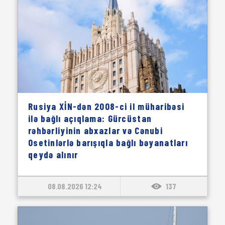
Rusiya XİN-dən 2008-ci il müharibəsi
ilə bağlı açıqlama: Gürcüstan
rəhbərliyinin abxazlar və Cənubi
Osetinlərlə barışıqla bağlı bəyanatları
qeydə alınır
08.08.2026 12:24
137