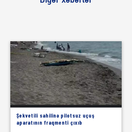
Digər xəbərlər
Şekvetili sahilinə pilotsuz uçuş
aparatının fraqmenti çıxıb