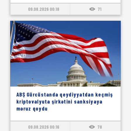
09.08.2026 00:18
71
ABŞ Gürcüstanda qeydiyyatdan keçmiş
kriptovalyuta şirkətini sanksiyaya
məruz qoydu
09.08.2026 00:16
78