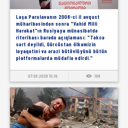
Ləşa Parulavanın 2008-ci il avqust
müharibəsindən sonra "Vahid Milli
Hərəkat"ın Rusiyaya münasibətdə
ritorikası barədə açıqlaması: "Təkcə
sərt deyildi, Gürcüstan ölkəmizin
ləyaqətini və ərazi bütövlüyünü bütün
platformalarda müdafiə edirdi."
07.08.2026 15:19
108