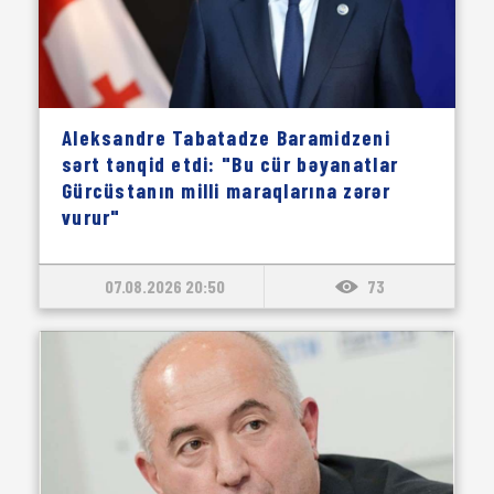
Aleksandre Tabatadze Baramidzeni
sərt tənqid etdi: "Bu cür bəyanatlar
Gürcüstanın milli maraqlarına zərər
vurur"
07.08.2026 20:50
73