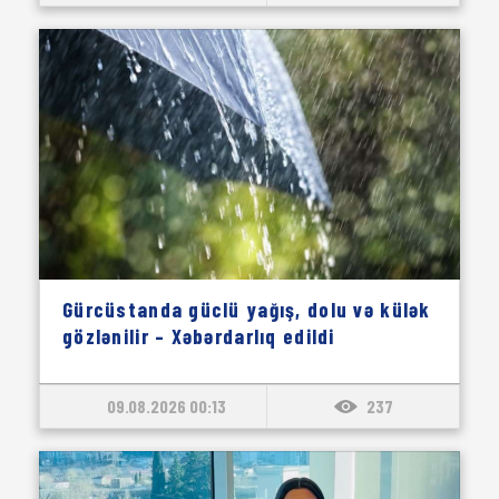
Gürcüstanda güclü yağış, dolu və külək
gözlənilir – Xəbərdarlıq edildi
09.08.2026 00:13
237