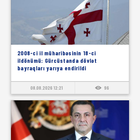
2008-ci il müharibəsinin 18-ci
ildönümü: Gürcüstanda dövlət
bayraqları yarıya endirildi
08.08.2026 12:21
96