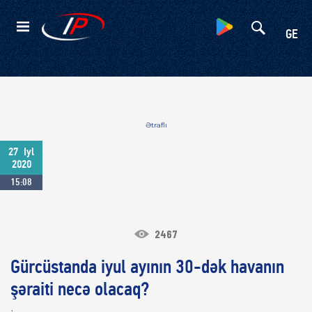
Kateqoriyalar
GE
Ətraflı
27
Iyl
2020
15:08
2467
Gürcüstanda iyul ayının 30-dək havanın
şəraiti necə olacaq?