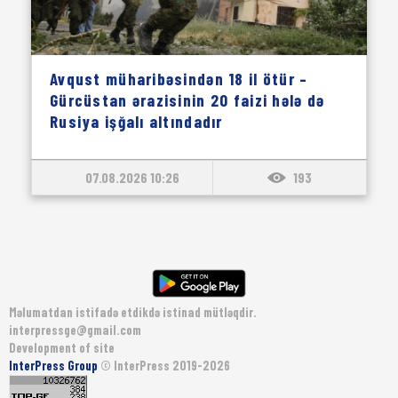
Avqust müharibəsindən 18 il ötür –
Gürcüstan ərazisinin 20 faizi hələ də
Rusiya işğalı altındadır
07.08.2026 10:26
193
Məlumatdan istifadə etdikdə istinad mütləqdir.
interpressge@gmail.com
Development of site
InterPress Group
© InterPress 2019-2026