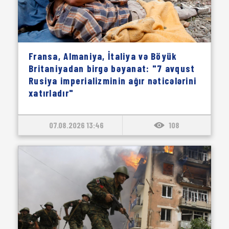
Fransa, Almaniya, İtaliya və Böyük
Britaniyadan birgə bəyanat: "7 avqust
Rusiya imperializminin ağır nəticələrini
xatırladır"
07.08.2026 13:46
108