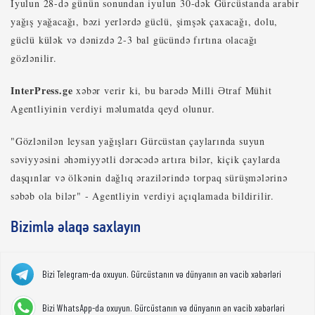
İyulun 28-də günün sonundan iyulun 30-dək Gürcüstanda arabir
yağış yağacağı, bəzi yerlərdə güclü, şimşək çaxacağı, dolu,
güclü külək və dənizdə 2-3 bal gücündə fırtına olacağı
gözlənilir.
InterPress.ge
xəbər verir ki, bu barədə Milli Ətraf Mühit
Agentliyinin verdiyi məlumatda qeyd olunur.
"Gözlənilən leysan yağışları Gürcüstan çaylarında suyun
səviyyəsini əhəmiyyətli dərəcədə artıra bilər, kiçik çaylarda
daşqınlar və ölkənin dağlıq ərazilərində torpaq sürüşmələrinə
səbəb ola bilər" - Agentliyin verdiyi açıqlamada bildirilir.
Bizimlə əlaqə saxlayın
Bizi Telegram-da oxuyun. Gürcüstanın və dünyanın ən vacib xəbərləri
Bizi WhatsApp-da oxuyun. Gürcüstanın və dünyanın ən vacib xəbərləri