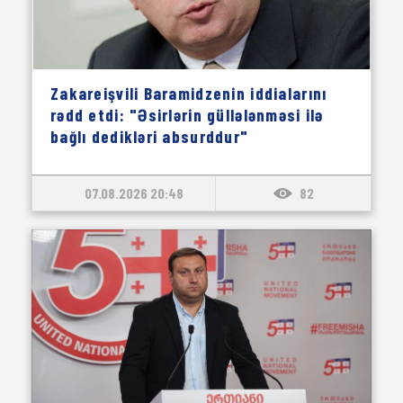
Zakareişvili Baramidzenin iddialarını
rədd etdi: "Əsirlərin güllələnməsi ilə
bağlı dedikləri absurddur"
07.08.2026 20:48
82