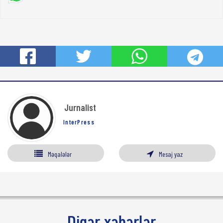
Jurnalist
InterPress
Məqalələr
Mesaj yaz