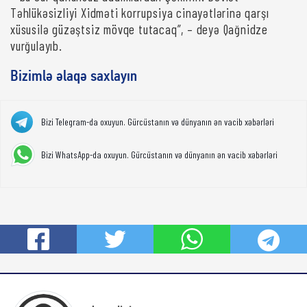
Təhlükəsizliyi Xidməti korrupsiya cinayətlərinə qarşı
xüsusilə güzəştsiz mövqe tutacaq”, – deyə Qağnidze
vurğulayıb.
Bizimlə əlaqə saxlayın
Bizi Telegram-da oxuyun. Gürcüstanın və dünyanın ən vacib xəbərləri
Bizi WhatsApp-da oxuyun. Gürcüstanın və dünyanın ən vacib xəbərləri