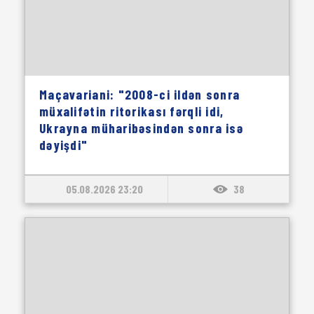
Maçavariani: "2008-ci ildən sonra
müxalifətin ritorikası fərqli idi,
Ukrayna müharibəsindən sonra isə
dəyişdi"
05.08.2026 23:20
38