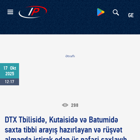
Kateqoriyalar
GE
Ətraflı
17
Okt
2025
12:17
298
DTX Tbilisidə, Kutaisidə və Batumidə
saxta tibbi arayış hazırlayan və rüşvət