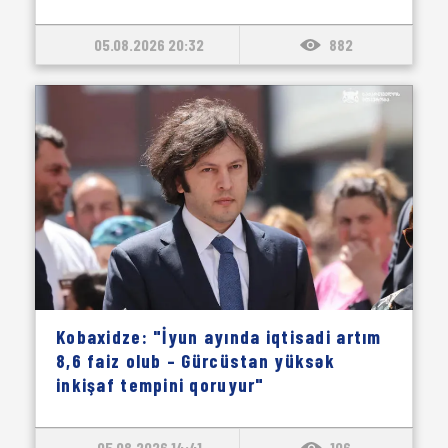
05.08.2026 20:32
882
Kobaxidze: "İyun ayında iqtisadi artım
8,6 faiz olub – Gürcüstan yüksək
inkişaf tempini qoruyur"
05.08.2026 14:41
106