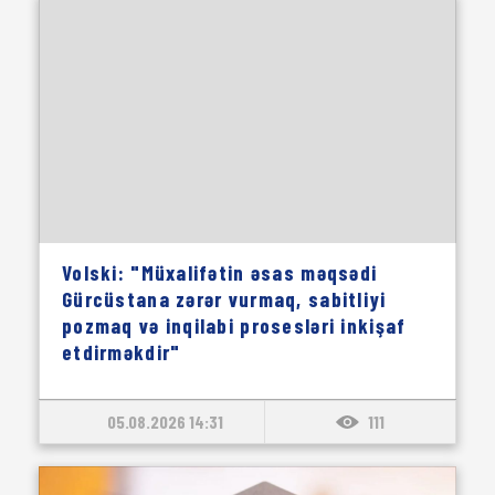
Volski: "Müxalifətin əsas məqsədi
Gürcüstana zərər vurmaq, sabitliyi
pozmaq və inqilabi prosesləri inkişaf
etdirməkdir"
05.08.2026 14:31
111