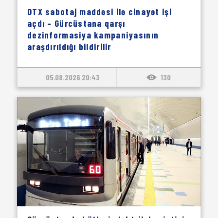
DTX sabotaj maddəsi ilə cinayət işi
açdı – Gürcüstana qarşı
dezinformasiya kampaniyasının
araşdırıldığı bildirilir
05.08.2026 20:43
130