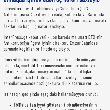
almaqda iştirak edən üç nəfəri saxlayıb
Gürcüstan Dövlət Təhlükəsizliyi Xidmətinin (DTX)
Antikorrupsiya Agentliyi Tbilisidə, Kutaisidə və Batumidə
saxta tibbi arayışların hazırlanması və kommersiya rüşvəti
faktları ilə bağlı üç nəfəri saxlayıb.
InterPress.ge xəbər veri ki, bu barədə məlumatı DTX-nin
Antikorrupsiya Agentliyinin direktoru Emzar Qağnidze
qurumda keçirilən brifinqdə açıqlayıb.
Onun sözlərinə görə, araşdırma nəticəsində müəyyən
olunub ki, müxtəlif tibb müəssisələrinin həkimləri və
onların köməkçiləri müəyyən məbləğdə pul aldıqları
müqabilində saxta tibbi sənədlər hazırlayıb, həmin
sənədlər əsasında bəzi şəxslərə əlillik statusu verilib.
İstintaqın gedişində aşağıdakı hallar müəyyən olunub:
Tbilisidə fəaliyyət göstərən tibb müəssisəsinin