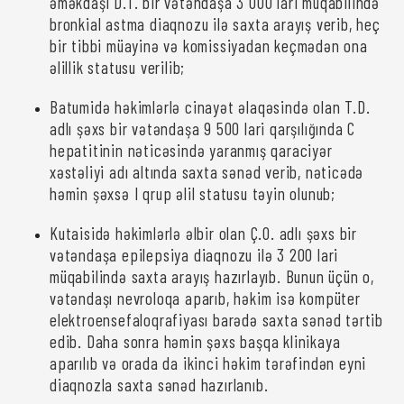
əməkdaşı D.T. bir vətəndaşa 3 000 lari müqabilində
bronkial astma diaqnozu ilə saxta arayış verib, heç
bir tibbi müayinə və komissiyadan keçmədən ona
əlillik statusu verilib;
Batumidə həkimlərlə cinayət əlaqəsində olan T.D.
adlı şəxs bir vətəndaşa 9 500 lari qarşılığında C
hepatitinin nəticəsində yaranmış qaraciyər
xəstəliyi adı altında saxta sənəd verib, nəticədə
həmin şəxsə I qrup əlil statusu təyin olunub;
Kutaisidə həkimlərlə əlbir olan Ç.O. adlı şəxs bir
vətəndaşa epilepsiya diaqnozu ilə 3 200 lari
müqabilində saxta arayış hazırlayıb. Bunun üçün o,
vətəndaşı nevroloqa aparıb, həkim isə kompüter
elektroensefaloqrafiyası barədə saxta sənəd tərtib
edib. Daha sonra həmin şəxs başqa klinikaya
aparılıb və orada da ikinci həkim tərəfindən eyni
diaqnozla saxta sənəd hazırlanıb.