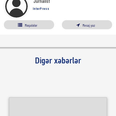
Jurnalist
InterPress
Məqalələr
Mesaj yaz
Digər xəbərlər