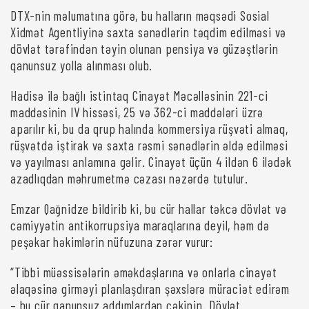
DTX-nin məlumatına görə, bu halların məqsədi Sosial
Xidmət Agentliyinə saxta sənədlərin təqdim edilməsi və
dövlət tərəfindən təyin olunan pensiya və güzəştlərin
qanunsuz yolla alınması olub.
Hadisə ilə bağlı istintaq Cinayət Məcəlləsinin 221-ci
maddəsinin IV hissəsi, 25 və 362-ci maddələri üzrə
aparılır ki, bu da qrup halında kommersiya rüşvəti almaq,
rüşvətdə iştirak və saxta rəsmi sənədlərin əldə edilməsi
və yayılması anlamına gəlir. Cinayət üçün 4 ildən 6 ilədək
azadlıqdan məhrumetmə cəzası nəzərdə tutulur.
Emzar Qağnidze bildirib ki, bu cür hallar təkcə dövlət və
cəmiyyətin antikorrupsiya maraqlarına deyil, həm də
peşəkar həkimlərin nüfuzuna zərər vurur:
“Tibbi müəssisələrin əməkdaşlarına və onlarla cinayət
əlaqəsinə girməyi planlaşdıran şəxslərə müraciət edirəm
– bu cür qanunsuz addımlardan çəkinin. Dövlət