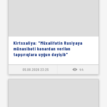
Kirtsxaliya: "Müxalifətin Rusiyaya
münasibəti kənardan verilən
tapşırıqlara uyğun dəyişib"
05.08.2026 23:25
44