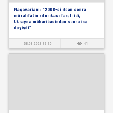
Maçavariani: "2008-ci ildən sonra
müxalifətin ritorikası fərqli idi,
Ukrayna müharibəsindən sonra isə
dəyişdi"
05.08.2026 23:20
41