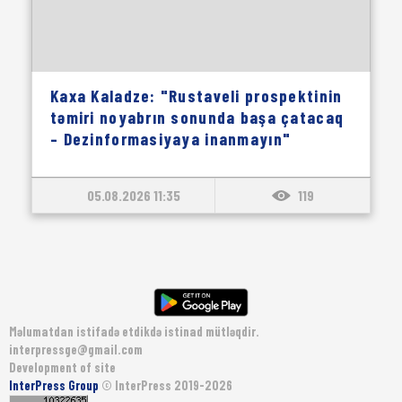
Kaxa Kaladze: "Rustaveli prospektinin
təmiri noyabrın sonunda başa çatacaq
– Dezinformasiyaya inanmayın"
05.08.2026 11:35
119
Məlumatdan istifadə etdikdə istinad mütləqdir.
interpressge@gmail.com
Development of site
InterPress Group
© InterPress 2019-2026