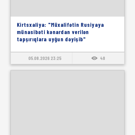
Kirtsxaliya: "Müxalifətin Rusiyaya
münasibəti kənardan verilən
tapşırıqlara uyğun dəyişib"
05.08.2026 23:25
48