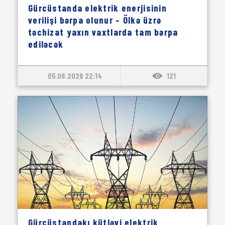
Gürcüstanda elektrik enerjisinin
verilişi bərpa olunur – Ölkə üzrə
təchizat yaxın vaxtlarda tam bərpa
ediləcək
05.08.2026 22:14
121
Gürcüstandakı kütləvi elektrik