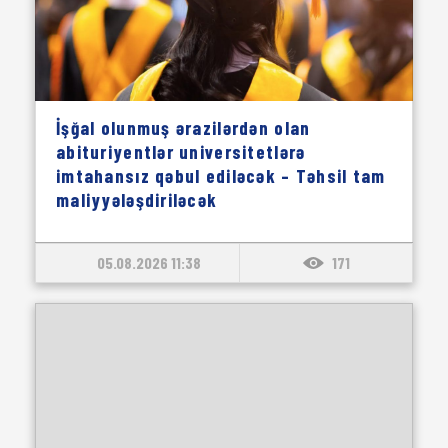
İşğal olunmuş ərazilərdən olan
abituriyentlər universitetlərə
imtahansız qəbul ediləcək – Təhsil tam
maliyyələşdiriləcək
05.08.2026 11:38
171