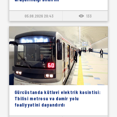
05.08.2026 20:43
133
Gürcüstanda kütləvi elektrik kəsintisi:
Tbilisi metrosu və dəmir yolu
fəaliyyətini dayandırdı