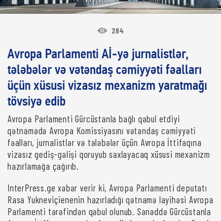
284
Avropa Parlamenti Aİ-yə jurnalistlər,
tələbələr və vətəndaş cəmiyyəti fəalları
üçün xüsusi vizasız mexanizm yaratmağı
tövsiyə edib
Avropa Parlamenti Gürcüstanla bağlı qəbul etdiyi
qətnamədə Avropa Komissiyasını vətəndaş cəmiyyəti
fəalları, jurnalistlər və tələbələr üçün Avropa İttifaqına
vizasız gediş-gəlişi qoruyub saxlayacaq xüsusi mexanizm
hazırlamağa çağırıb.
InterPress.ge xəbər verir ki, Avropa Parlamenti deputatı
Rasa Yukneviçienenin hazırladığı qətnamə layihəsi Avropa
Parlamenti tərəfindən qəbul olunub. Sənəddə Gürcüstanla