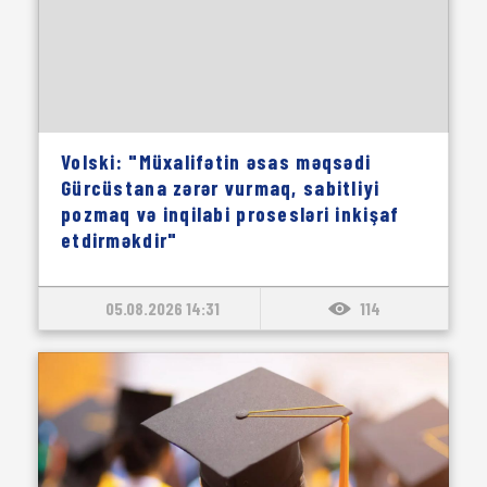
Volski: "Müxalifətin əsas məqsədi
Gürcüstana zərər vurmaq, sabitliyi
pozmaq və inqilabi prosesləri inkişaf
etdirməkdir"
05.08.2026 14:31
114