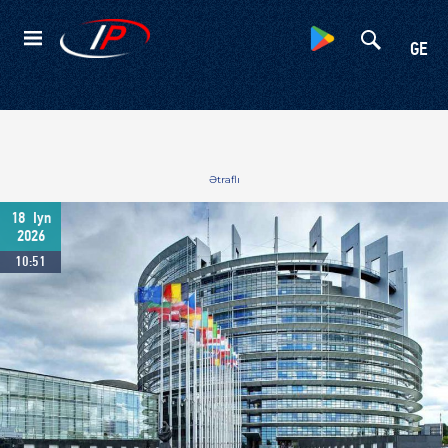
Kateqoriyalar
GE
Ətraflı
18
Iyn
2026
10:51