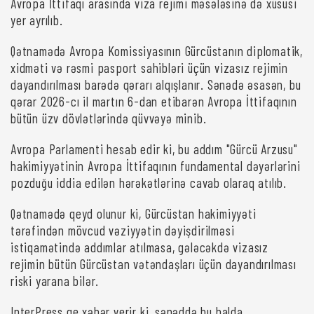
Avropa İttifaqı arasında viza rejimi məsələsinə də xüsusi
yer ayrılıb.
Qətnamədə Avropa Komissiyasının Gürcüstanın diplomatik,
xidməti və rəsmi pasport sahibləri üçün vizasız rejimin
dayandırılması barədə qərarı alqışlanır. Sənədə əsasən, bu
qərar 2026-cı il martın 6-dan etibarən Avropa İttifaqının
bütün üzv dövlətlərində qüvvəyə minib.
Avropa Parlamenti hesab edir ki, bu addım "Gürcü Arzusu"
hakimiyyətinin Avropa İttifaqının fundamental dəyərlərini
pozduğu iddia edilən hərəkətlərinə cavab olaraq atılıb.
Qətnamədə qeyd olunur ki, Gürcüstan hakimiyyəti
tərəfindən mövcud vəziyyətin dəyişdirilməsi
istiqamətində addımlar atılmasa, gələcəkdə vizasız
rejimin bütün Gürcüstan vətəndaşları üçün dayandırılması
riski yarana bilər.
InterPress.ge xəbər verir ki, sənəddə bu halda