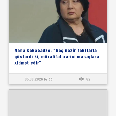
Nana Kakabadze: "Baş nazir faktlarla
göstərdi ki, müxalifət xarici maraqlara
xidmət edir"
05.08.2026 14:33
62