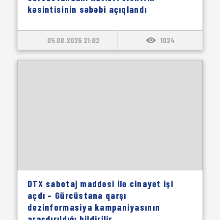
kəsintisinin səbəbi açıqlandı
05.08.2026 21:02
1024
DTX sabotaj maddəsi ilə cinayət işi
açdı – Gürcüstana qarşı
dezinformasiya kampaniyasının
araşdırıldığı bildirilir