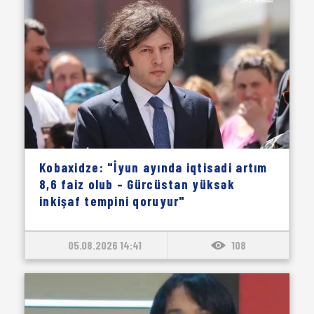
Kobaxidze: "İyun ayında iqtisadi artım
8,6 faiz olub – Gürcüstan yüksək
inkişaf tempini qoruyur"
05.08.2026 14:41
108