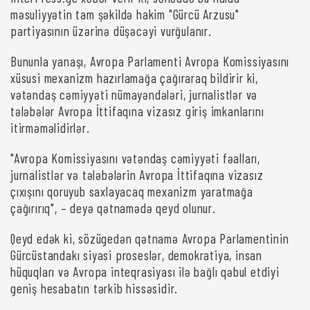
məsuliyyətin tam şəkildə hakim "Gürcü Arzusu"
partiyasının üzərinə düşəcəyi vurğulanır.
Bununla yanaşı, Avropa Parlamenti Avropa Komissiyasını
xüsusi mexanizm hazırlamağa çağıraraq bildirir ki,
vətəndaş cəmiyyəti nümayəndələri, jurnalistlər və
tələbələr Avropa İttifaqına vizasız giriş imkanlarını
itirməməlidirlər.
"Avropa Komissiyasını vətəndaş cəmiyyəti fəalları,
jurnalistlər və tələbələrin Avropa İttifaqına vizasız
çıxışını qoruyub saxlayacaq mexanizm yaratmağa
çağırırıq", – deyə qətnamədə qeyd olunur.
Qeyd edək ki, sözügedən qətnamə Avropa Parlamentinin
Gürcüstandakı siyasi proseslər, demokratiya, insan
hüquqları və Avropa inteqrasiyası ilə bağlı qəbul etdiyi
geniş hesabatın tərkib hissəsidir.