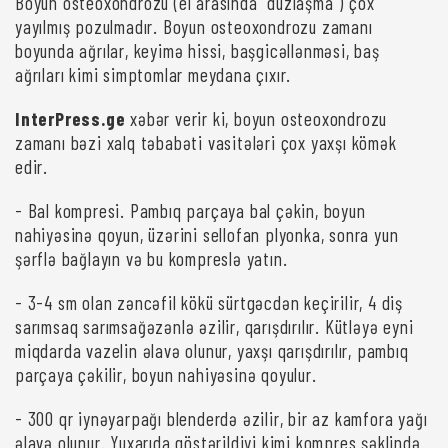
Boyun osteoxondrozu (el arasında "duzlaşma") çox
yayılmış pozulmadır. Boyun osteoxondrozu zamanı
boyunda ağrılar, keyimə hissi, başgicəllənməsi, baş
ağrıları kimi simptomlar meydana çıxır.
InterPress.ge
xəbər verir ki, boyun osteoxondrozu
zamanı bəzi xalq təbabəti vasitələri çox yaxşı kömək
edir.
- Bal kompresi. Pambıq parçaya bal çəkin, boyun
nahiyəsinə qoyun, üzərini sellofan plyonka, sonra yun
şərflə bağlayın və bu kompreslə yatın.
- 3-4 sm olan zəncəfil kökü sürtgəcdən keçirilir, 4 diş
sarımsaq sarımsağəzənlə əzilir, qarışdırılır. Kütləyə eyni
miqdarda vazelin əlavə olunur, yaxşı qarışdırılır, pambıq
parçaya çəkilir, boyun nahiyəsinə qoyulur.
- 300 qr iynəyarpağı blenderdə əzilir, bir az kamfora yağı
əlavə olunur. Yuxarıda göstərildiyi kimi kompres şəklində