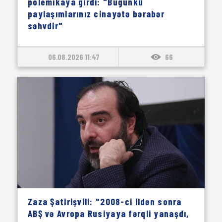
polemikaya girdi: "Bugünkü
paylaşımlarınız cinayətə bərabər
səhvdir"
06.08.2026 11:47
66
Zaza Şatirişvili: "2008-ci ildən sonra
ABŞ və Avropa Rusiyaya fərqli yanaşdı,