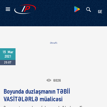
Kateqoriyalar
GE
Ətraflı
15
Mar
2021
20:07
6026
Boyunda duzlaşmanın TƏBİİ
VASİTƏLƏRLƏ müalicəsi