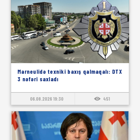
Marneulidə texniki baxış qalmaqalı: DTX
3 nəfəri saxladı
06.08.2026 19:30
451