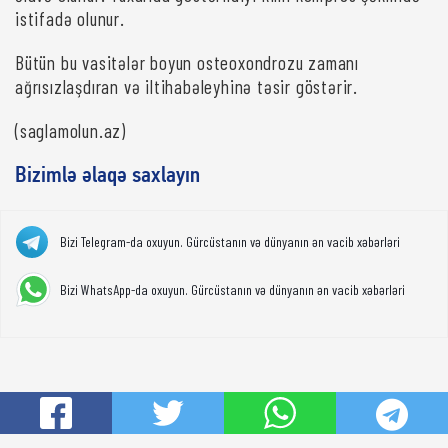
istifadə olunur.
Bütün bu vasitələr boyun osteoxondrozu zamanı
ağrısızlaşdıran və iltihabəleyhinə təsir göstərir.
(saglamolun.az)
Bizimlə əlaqə saxlayın
Bizi Telegram-da oxuyun. Gürcüstanın və dünyanın ən vacib xəbərləri
Bizi WhatsApp-da oxuyun. Gürcüstanın və dünyanın ən vacib xəbərləri