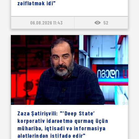
zəiflətmək idi"
06.08.2026 11:43
52
Zaza Şatirişvili: "‘Deep State’
korporativ idarəetmə qurmaq üçün
müharibə, iqtisadi və informasiya
alətlərindən istifadə edir"