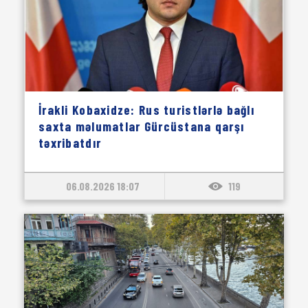
İrakli Kobaxidze: Rus turistlərlə bağlı
saxta məlumatlar Gürcüstana qarşı
təxribatdır
06.08.2026 18:07
119