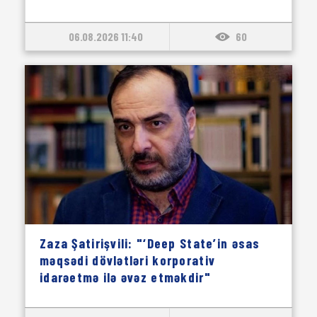
06.08.2026 11:40
60
Zaza Şatirişvili: "‘Deep State’in əsas
məqsədi dövlətləri korporativ
idarəetmə ilə əvəz etməkdir"