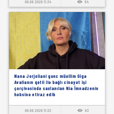
06.08.2026 11:34
54
Nana Jorjoliani gənc müəllim Giga
Avalianın qətli ilə bağlı cinayət işi
çərçivəsində saxlanılan Nia İmnadzenin
həbsinə etiraz edib
06.08.2026 11:32
63