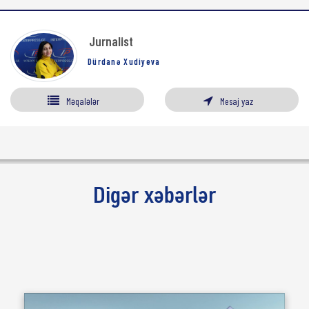
Jurnalist
Dürdanə Xudiyeva
Məqalələr
Mesaj yaz
Digər xəbərlər