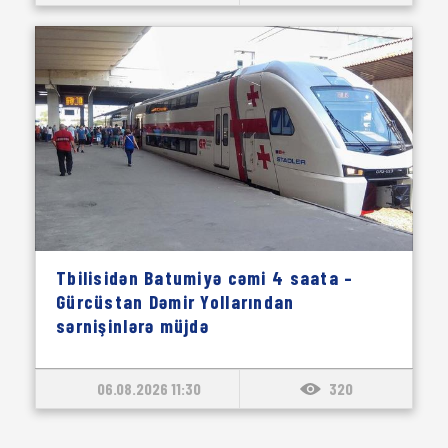
Tbilisidən Batumiyə cəmi 4 saata –
Gürcüstan Dəmir Yollarından
sərnişinlərə müjdə
06.08.2026 11:30
320