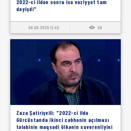
2022-ci ildən sonra isə vəziyyət tam
dəyişdi"
06.08.2026 11:45
58
Zaza Şatirişvili: "2022-ci ildə
Gürcüstanda ikinci cəbhənin açılması
tələbinin məqsədi ölkənin suverenliyini