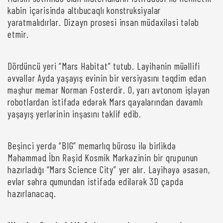
kabin içərisində altıbucaqlı konstruksiyalar
yaratmalıdırlar. Dizayn prosesi insan müdaxiləsi tələb
etmir.
Dördüncü yeri “Mars Habitat” tutub. Layihənin müəllifi
əvvəllər Ayda yaşayış evinin bir versiyasını təqdim edən
məşhur memar Norman Fosterdir. O, yarı avtonom işləyən
robotlardan istifadə edərək Mars qayalarından davamlı
yaşayış yerlərinin inşasını təklif edib.
Beşinci yerdə “BIG” memarlıq bürosu ilə birlikdə
Məhəmməd İbn Rəşid Kosmik Mərkəzinin bir qrupunun
hazırladığı “Mars Science City” yer alır. Layihəyə əsasən,
evlər səhra qumundan istifadə edilərək 3D çapda
hazırlanacaq.