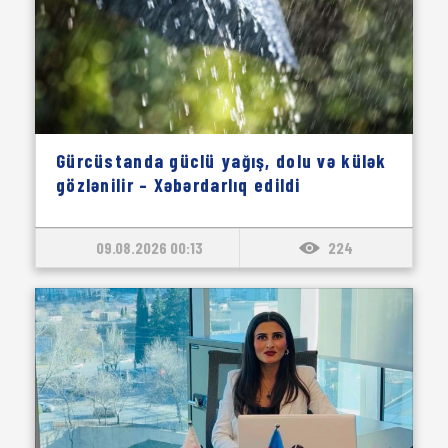
Gürcüstanda güclü yağış, dolu və külək
gözlənilir – Xəbərdarlıq edildi
09.08.2026 00:13
224