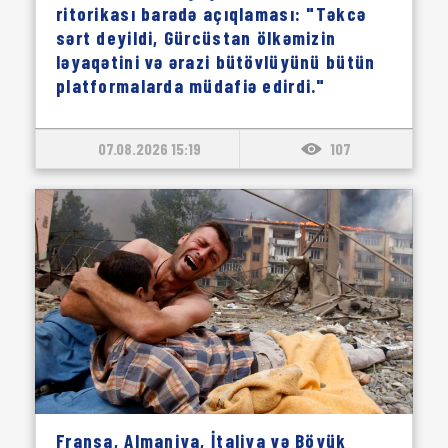
ritorikası barədə açıqlaması: "Təkcə
sərt deyildi, Gürcüstan ölkəmizin
ləyaqətini və ərazi bütövlüyünü bütün
platformalarda müdafiə edirdi."
07.08.2026 15:19
107
Fransa, Almaniya, İtaliya və Böyük