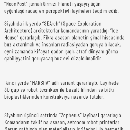
“NoonPost” jurnalı Qırmızı Planeti yaşayış üçün
uyğunlaşdıracaq ən perspektivli layihələri təqdim edib.
Siyahıda ilk yerdə “SEArch” (Space Exploration
Architecture) arxitektorlar komandasının yaratdığı “Ice
House” qərarlaşıb. Fikrə əsasən planetin şimal hissəsində
buz axtarılmalı və insanları radiasiyadan qoruya biləcək,
eyni zamanda kifayət qədər işıqlı, ətraf dünyanı görmə
qabiliyyətini qoruyacaq buz evi düzəldilməlidir.
İkinci yerdə “MARSHA” adlı variant qərarlaşıb. Layihədə
3D çap və robot texnikası ilə bazalt lifindən və bitki
bioplastiklərindən konstruksiya nəzərdə tutulur.
Siyahının üçüncü sətrində “Zopherus” layihəsi qərarlaşıb.
Komandanın təklifinə əsasən, avtonom robot printerlər
Marsın səthində olan materialların istifadəsi ilə hermetik