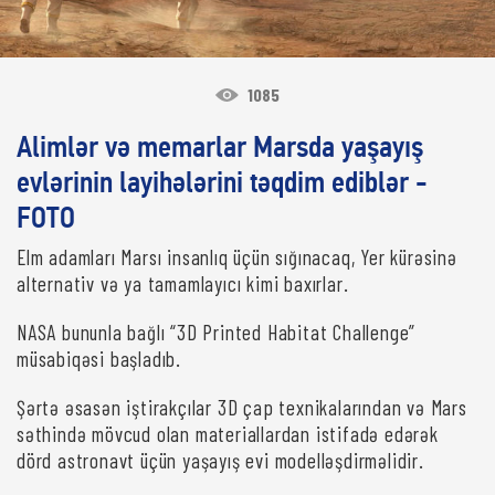
1085
Alimlər və memarlar Marsda yaşayış
evlərinin layihələrini təqdim ediblər -
FOTO
Elm adamları Marsı insanlıq üçün sığınacaq, Yer kürəsinə
alternativ və ya tamamlayıcı kimi baxırlar.
NASA bununla bağlı “3D Printed Habitat Challenge”
müsabiqəsi başladıb.
Şərtə əsasən iştirakçılar 3D çap texnikalarından və Mars
səthində mövcud olan materiallardan istifadə edərək
dörd astronavt üçün yaşayış evi modelləşdirməlidir.