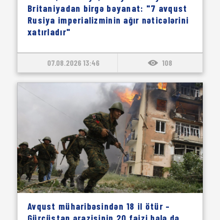
Britaniyadan birgə bəyanat: "7 avqust
Rusiya imperializminin ağır nəticələrini
xatırladır"
07.08.2026 13:46
108
Avqust müharibəsindən 18 il ötür –
Gürcüstan ərazisinin 20 faizi hələ də