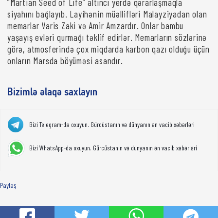
“Martian Seed of Life” altıncı yerdə qərarlaşmaqla
siyahını bağlayıb. Layihənin müəllifləri Malayziyadan olan
memarlar Varis Zaki və Amir Amzardır. Onlar bambu
yaşayış evləri qurmağı təklif edirlər. Memarların sözlərinə
görə, atmosferində çox miqdarda karbon qazı olduğu üçün
onların Marsda böyüməsi asandır.
Bizimlə əlaqə saxlayın
Bizi Telegram-da oxuyun. Gürcüstanın və dünyanın ən vacib xəbərləri
Bizi WhatsApp-da oxuyun. Gürcüstanın və dünyanın ən vacib xəbərləri
Paylaş