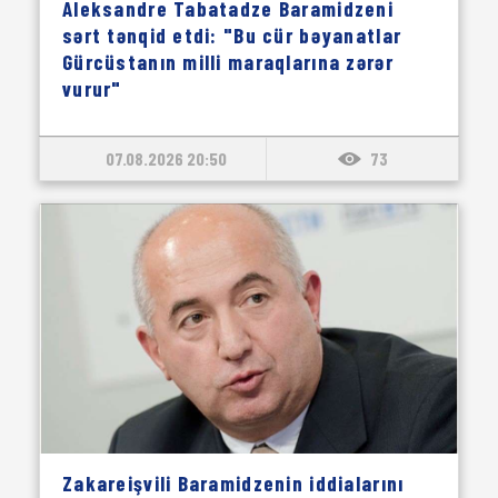
Aleksandre Tabatadze Baramidzeni
sərt tənqid etdi: "Bu cür bəyanatlar
Gürcüstanın milli maraqlarına zərər
vurur"
07.08.2026 20:50
73
Zakareişvili Baramidzenin iddialarını