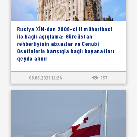
Rusiya XİN-dən 2008-ci il müharibəsi
ilə bağlı açıqlama: Gürcüstan
rəhbərliyinin abxazlar və Cənubi
Osetinlərlə barışıqla bağlı bəyanatları
qeydə alınır
08.08.2026 12:24
137