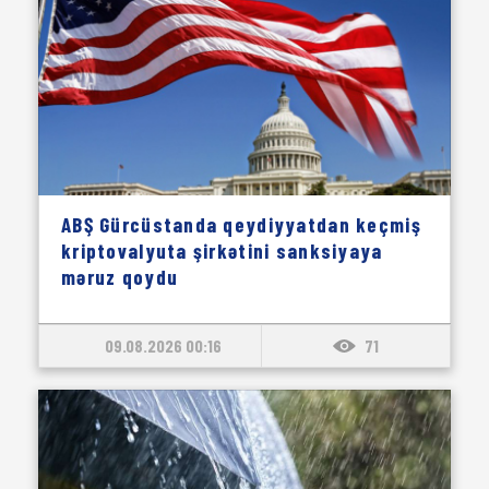
ABŞ Gürcüstanda qeydiyyatdan keçmiş
kriptovalyuta şirkətini sanksiyaya
məruz qoydu
09.08.2026 00:16
71