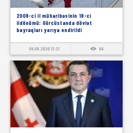
2008-ci il müharibəsinin 18-ci
ildönümü: Gürcüstanda dövlət
bayraqları yarıya endirildi
08.08.2026 12:21
96