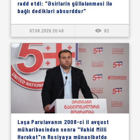
rədd etdi: "Əsirlərin güllələnməsi ilə
bağlı dedikləri absurddur"
07.08.2026 20:48
82
Ləşa Parulavanın 2008-ci il avqust
müharibəsindən sonra "Vahid Milli
Hərəkat"ın Rusiyaya münasibətdə