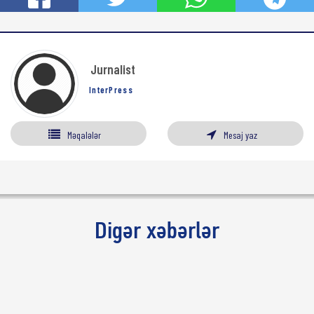
Jurnalist
InterPress
Məqalələr
Mesaj yaz
Digər xəbərlər