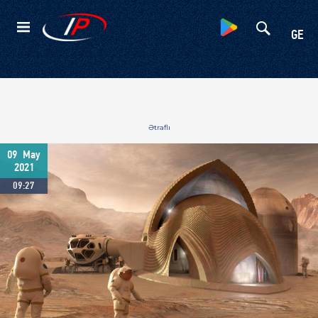
Kateqoriyalar
GE
Ətraflı
09
May
2021
09:27