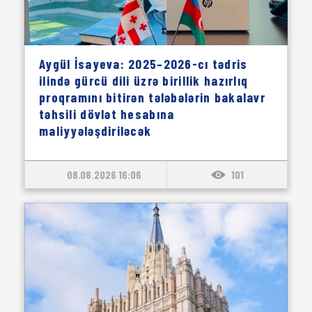
Aygül İsayeva: 2025–2026-cı tədris
ilində gürcü dili üzrə birillik hazırlıq
proqramını bitirən tələbələrin bakalavr
təhsili dövlət hesabına
maliyyələşdiriləcək
08.08.2026 16:06
101