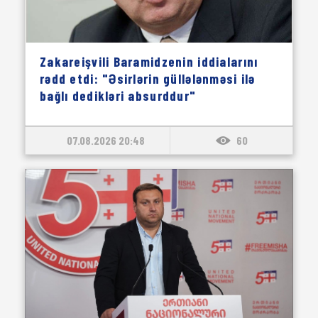
Zakareişvili Baramidzenin iddialarını
rədd etdi: "Əsirlərin güllələnməsi ilə
bağlı dedikləri absurddur"
07.08.2026 20:48
60