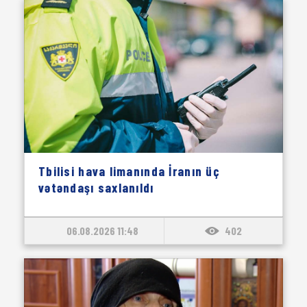
Tbilisi hava limanında İranın üç
vətəndaşı saxlanıldı
06.08.2026 11:48
402