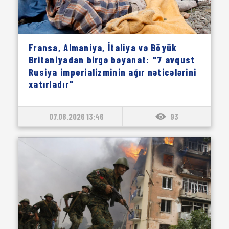
Fransa, Almaniya, İtaliya və Böyük
Britaniyadan birgə bəyanat: "7 avqust
Rusiya imperializminin ağır nəticələrini
xatırladır"
07.08.2026 13:46
93