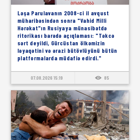
Ləşa Parulavanın 2008-ci il avqust
müharibəsindən sonra "Vahid Milli
Hərəkat"ın Rusiyaya münasibətdə
ritorikası barədə açıqlaması: "Təkcə
sərt deyildi, Gürcüstan ölkəmizin
ləyaqətini və ərazi bütövlüyünü bütün
platformalarda müdafiə edirdi."
07.08.2026 15:19
85