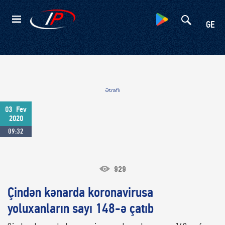
Kateqoriyalar
GE
Ətraflı
03
Fev
2020
09:32
929
Çindən kənarda koronavirusa
yoluxanların sayı 148-ə çatıb