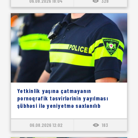
06.08.2026 18:04
328
Yetkinlik yaşına çatmayanın
pornoqrafik təsvirlərinin yayılması
şübhəsi ilə yeniyetmə saxlanılıb
06.08.2026 12:02
183