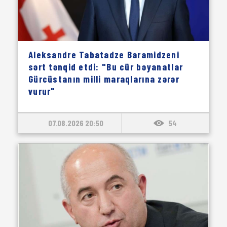
Aleksandre Tabatadze Baramidzeni
sərt tənqid etdi: "Bu cür bəyanatlar
Gürcüstanın milli maraqlarına zərər
vurur"
07.08.2026 20:50
54