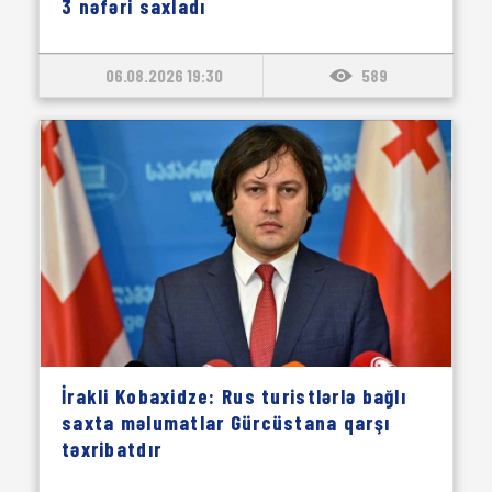
3 nəfəri saxladı
06.08.2026 19:30
589
İrakli Kobaxidze: Rus turistlərlə bağlı
saxta məlumatlar Gürcüstana qarşı
təxribatdır