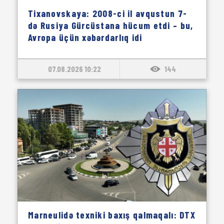
Tixanovskaya: 2008-ci il avqustun 7-
də Rusiya Gürcüstana hücum etdi – bu,
Avropa üçün xəbərdarlıq idi
07.08.2026 10:22
144
Marneulidə texniki baxış qalmaqalı: DTX