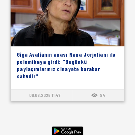
Giga Avalianın anası Nana Jorjoliani ilə
polemikaya girdi: "Bugünkü
paylaşımlarınız cinayətə bərabər
səhvdir"
06.08.2026 11:47
94