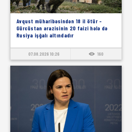
Avqust müharibəsindən 18 il ötür –
Gürcüstan ərazisinin 20 faizi hələ də
Rusiya işğalı altındadır
07.08.2026 10:26
160