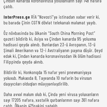
Çindən kənarda koronavirusa yoluxanların sayı 148 nəfərə
çatıb.
InterPress.ge
RİA “Novosti”yə istinadən xəbər verir ki,
bu barədə Çinin CGTN dövlət telekanalı məlumat yayıb.
Öz növbəsində bu ölkənin “South China Morning Post”
qəzeti bildirib ki, Asiya və Çindən kənarda 95 yoluxma
hadisəsi qeydə alınıb. Bunlardan 23-ü Avropanın, 13-ü
Şimali Amerikanın və 12-i Avstraliyanın payına düşür. Qeyd
edək ki, Çindən kənarda koronavirusdan ilk ölüm hadisəsi
Filippində qeydə alınıb.
Bildirilir ki, Honkonqda 15 nəfər yeni pnevmaniyaya
yoluxub. Makaoda 8, Tayvanda 10 nəfərin bu virusun
daşıyıcıları olduqları müəyyənləşdirilib.
Daha əvvəl məlum olub ki, Çində yeni virusa yoluxanların
sayı 17205 nəfərə, xəstəlik qurbanlarının sayı 361 nəfərə
çatıb. Ölkənin 475sakini sağalıb.