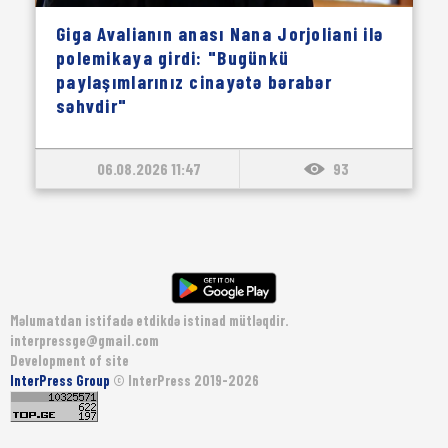
Giga Avalianın anası Nana Jorjoliani ilə
polemikaya girdi: "Bugünkü
paylaşımlarınız cinayətə bərabər
səhvdir"
06.08.2026 11:47
93
Məlumatdan istifadə etdikdə istinad mütləqdir.
interpressge@gmail.com
Development of site
InterPress Group
© InterPress 2019-2026