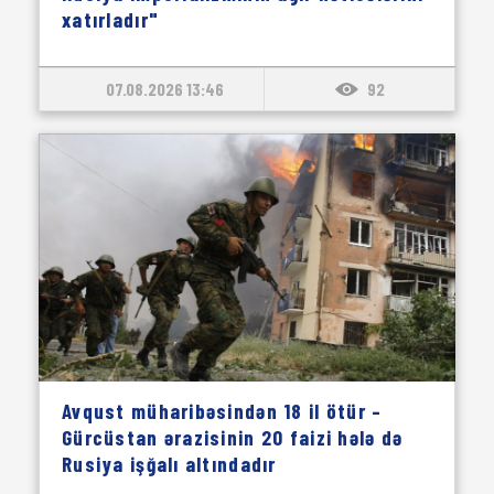
xatırladır"
07.08.2026 13:46
92
Avqust müharibəsindən 18 il ötür –
Gürcüstan ərazisinin 20 faizi hələ də
Rusiya işğalı altındadır