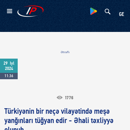
Kateqoriyalar
GE
Ətraflı
29
Iyl
2024
11:36
1776
Türkiyənin bir neçə vilayətində meşə
yanğınları tüğyan edir - Əhali təxliyyə