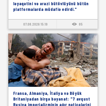
ləyaqətini və ərazi bütövlüyünü bütün
platformalarda müdafiə edirdi."
07.08.2026 15:19
85
Fransa, Almaniya, İtaliya və Böyük
Britaniyadan birgə bəyanat: "7 avqust
Rusiya imperializminin ağır nəticələrini