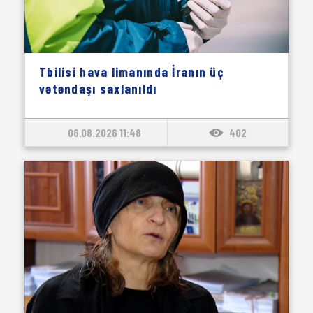
Tbilisi hava limanında İranın üç
vətəndaşı saxlanıldı
06.08.2026 11:48
402