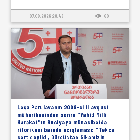
07.08.2026 20:48
60
Ləşa Parulavanın 2008-ci il avqust
müharibəsindən sonra "Vahid Milli
Hərəkat"ın Rusiyaya münasibətdə
ritorikası barədə açıqlaması: "Təkcə
sərt deyildi, Gürcüstan ölkəmizin