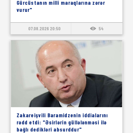
Gürcüstanın milli maraqlarına zərər
vurur"
07.08.2026 20:50
54
Zakareişvili Baramidzenin iddialarını
rədd etdi: "Əsirlərin güllələnməsi ilə
bağlı dedikləri absurddur"