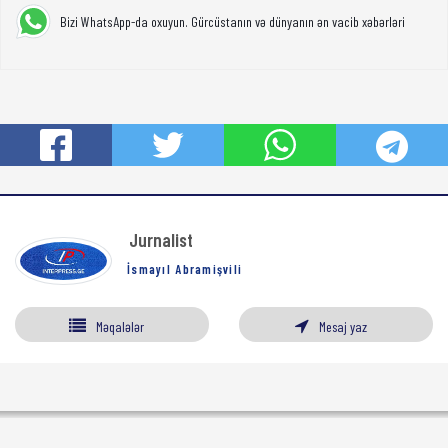
Bizi WhatsApp-da oxuyun. Gürcüstanın və dünyanın ən vacib xəbərləri
Jurnalist
İsmayıl Abramişvili
Məqalələr
Mesaj yaz