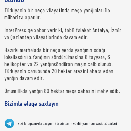
olunub
Türkiyənin bir neçə vilayətində meşə yanğınları ilə
mübarizə aparılır.
InterPress.ge xəbər verir ki, təbii fəlakət Antalya, İzmir
və Qaziantep vilayətlərində davam edir.
Hazırkı mərhələdə bir neçə yerdə yanğının odağı
lokallaşdırılıb.Yanğının söndürülməsinə 8 təyyarə, 6
helikopter və 22 yanğınsöndürən maşın cəlb olunub.
Türkiyənin cənubunda 20 hektar ərazini əhatə edən
yanğın davam edir.
Ümumilikdə yanğın 80 hektar meşə sahəsini məhv edib.
Bizimlə əlaqə saxlayın
Bizi Telegram-da oxuyun. Gürcüstanın və dünyanın ən vacib xəbərləri