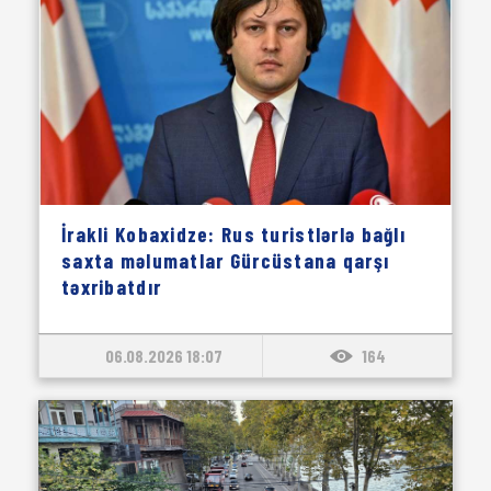
İrakli Kobaxidze: Rus turistlərlə bağlı
saxta məlumatlar Gürcüstana qarşı
təxribatdır
06.08.2026 18:07
164