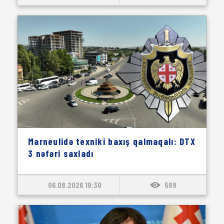
Marneulidə texniki baxış qalmaqalı: DTX
3 nəfəri saxladı
06.08.2026 19:30
589