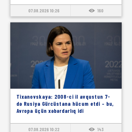
07.08.2026 10:26
160
Tixanovskaya: 2008-ci il avqustun 7-
də Rusiya Gürcüstana hücum etdi – bu,
Avropa üçün xəbərdarlıq idi
07.08.2026 10:22
143