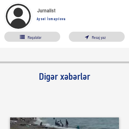
Jurnalist
Aysel İsmayılova
Məqalələr
Mesaj yaz
Digər xəbərlər