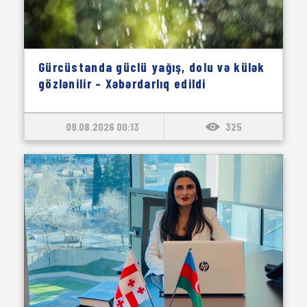
Gürcüstanda güclü yağış, dolu və külək
gözlənilir – Xəbərdarlıq edildi
09.08.2026 00:13
325