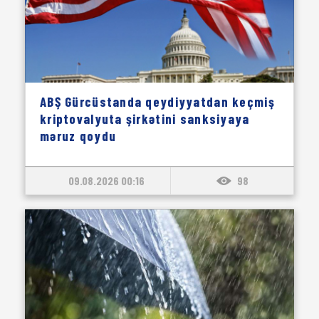
ABŞ Gürcüstanda qeydiyyatdan keçmiş
kriptovalyuta şirkətini sanksiyaya
məruz qoydu
09.08.2026 00:16
98