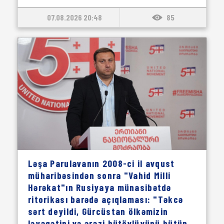
07.08.2026 20:48
85
Ləşa Parulavanın 2008-ci il avqust
müharibəsindən sonra "Vahid Milli
Hərəkat"ın Rusiyaya münasibətdə
ritorikası barədə açıqlaması: "Təkcə
sərt deyildi, Gürcüstan ölkəmizin
ləyaqətini və ərazi bütövlüyünü bütün