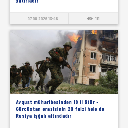
xatırladır"
07.08.2026 13:46
111
Avqust müharibəsindən 18 il ötür –
Gürcüstan ərazisinin 20 faizi hələ də
Rusiya işğalı altındadır