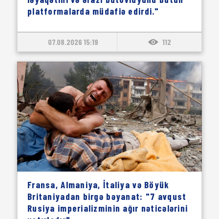
platformalarda müdafiə edirdi."
07.08.2026 15:19
112
Fransa, Almaniya, İtaliya və Böyük
Britaniyadan birgə bəyanat: "7 avqust
Rusiya imperializminin ağır nəticələrini