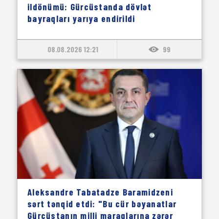
ildönümü: Gürcüstanda dövlət
bayraqları yarıya endirildi
08.08.2026 12:21
99
Aleksandre Tabatadze Baramidzeni
sərt tənqid etdi: "Bu cür bəyanatlar
Gürcüstanın milli maraqlarına zərər