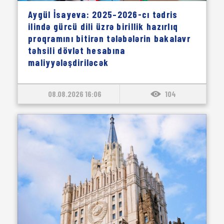
Aygül İsayeva: 2025–2026-cı tədris
ilində gürcü dili üzrə birillik hazırlıq
proqramını bitirən tələbələrin bakalavr
təhsili dövlət hesabına
maliyyələşdiriləcək
08.08.2026 16:06
104