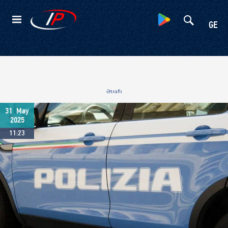
Kateqoriyalar
GE
Ətraflı
31
May
2025
11:23