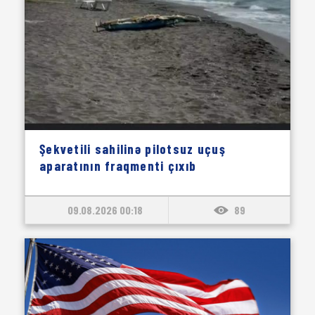
Şekvetili sahilinə pilotsuz uçuş
aparatının fraqmenti çıxıb
09.08.2026 00:18
89