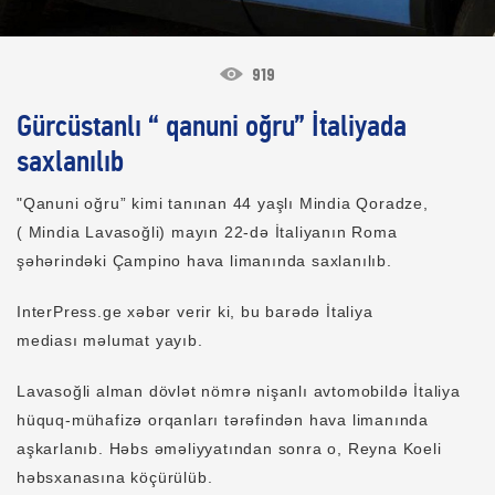
919
Gürcüstanlı “ qanuni oğru” İtaliyada
saxlanılıb
"Qanuni oğru” kimi tanınan 44 yaşlı Mindia Qoradze,
( Mindia Lavasoğli) mayın 22-də İtaliyanın Roma
şəhərindəki Çampino hava limanında saxlanılıb.
InterPress.ge xəbər verir ki, bu barədə İtaliya
mediası məlumat yayıb.
Lavasoğli alman dövlət nömrə nişanlı avtomobildə İtaliya
hüquq-mühafizə orqanları tərəfindən hava limanında
aşkarlanıb. Həbs əməliyyatından sonra o, Reyna Koeli
həbsxanasına köçürülüb.