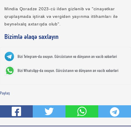
Mindia Qoradze 2023-cü ildən gizlənib və "cinayətkar
qruplaşmada iştirak və vergidən yayınma ittihamları ilə
beynəlxalq axtarışda olub".
Bizimlə əlaqə saxlayın
Bizi Telegram-da oxuyun. Gürcüstanın və dünyanın ən vacib xəbərləri
Bizi WhatsApp-da oxuyun. Gürcüstanın və dünyanın ən vacib xəbərləri
Paylaş