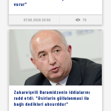
vurur"
07.08.2026 20:50
75
Zakareişvili Baramidzenin iddialarını
rədd etdi: "Əsirlərin güllələnməsi ilə
bağlı dedikləri absurddur"