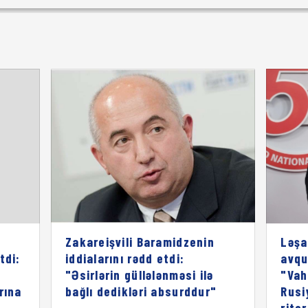
Zakareişvili Baramidzenin
Ləşa
tdi:
iddialarını rədd etdi:
avqu
"Əsirlərin güllələnməsi ilə
"Vah
rına
bağlı dedikləri absurddur"
Rusi
rito