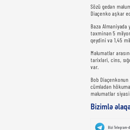
Sözü gedən məlum
Diaçenko aşkar ed
Baza Almaniyada y
təxminən 5 milyon
qeydini və 1,45 m
Məlumatlar arasın
tarixləri, cins, s
var.
Bob Diaçenkonun 
cümlədən hökumət
məlumatlar siyasi
Bizimlə əlaq
Bizi Telegram-