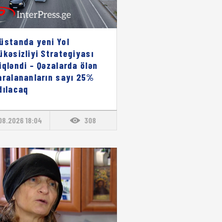
üstanda yeni Yol
ükəsizliyi Strategiyası
iqləndi – Qəzalarda ölən
aralananların sayı 25%
dılacaq
08.2026 18:04
308