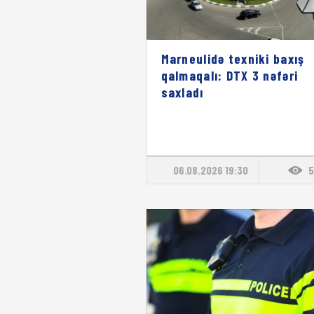
Marneulidə texniki baxış
qalmaqalı: DTX 3 nəfəri
saxladı
06.08.2026 19:30
5