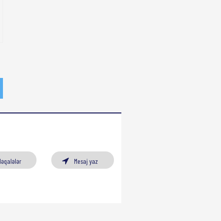
Məqalələr
Mesaj yaz