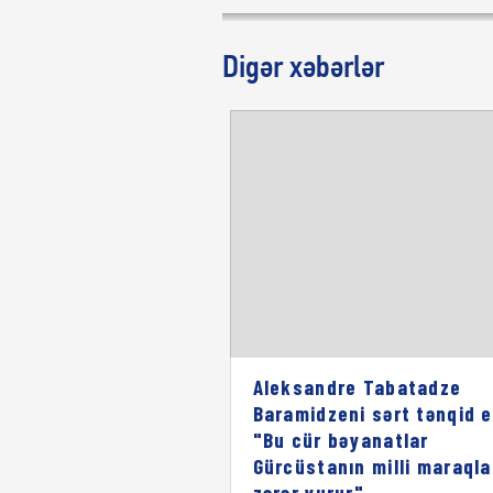
Digər xəbərlər
Aleksandre Tabatadze
Baramidzeni sərt tənqid e
"Bu cür bəyanatlar
Gürcüstanın milli maraqla
zərər vurur"