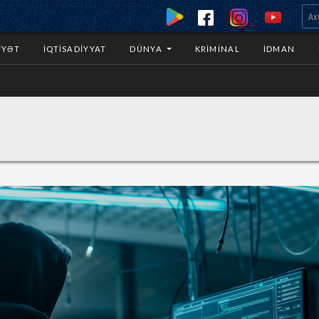
YYƏT
İQTISADIYYAT
DÜNYA
KRIMINAL
İDMAN