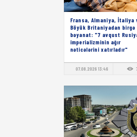
Fransa, Almaniya, İtaliya 
Böyük Britaniyadan birgə
bəyanat: "7 avqust Rusiy
imperializminin ağır
nəticələrini xatırladır"
07.08.2026 13:46