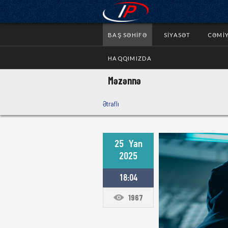
BAŞ SƏHIFƏ
SIYASƏT
CƏMI
HAQQIMIZDA
Məzənnə
Ətraflı
25
Yan
2025
18:04
1967