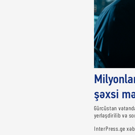
Milyonla
şəxsi mə
Gürcüstan vətənda
yerləşdirilib və s
InterPress.ge xəb