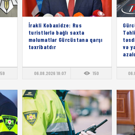
İrakli Kobaxidze: Rus
Gürc
turistlərlə bağlı saxta
Təhl
məlumatlar Gürcüstana qarşı
təsd
təxribatdır
və y
azal
59
06.08.2026 18:07
150
06.