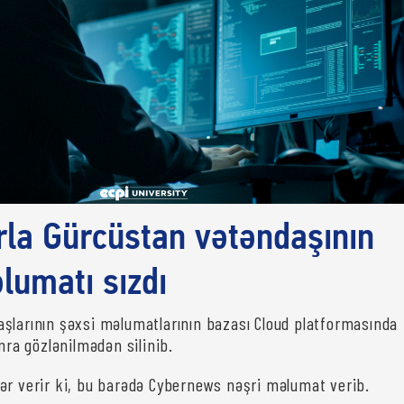
rla Gürcüstan vətəndaşının
lumatı sızdı
şlarının şəxsi məlumatlarının bazası Cloud platformasında
onra gözlənilmədən silinib.
ər verir ki, bu barədə Cybernews nəşri məlumat verib.