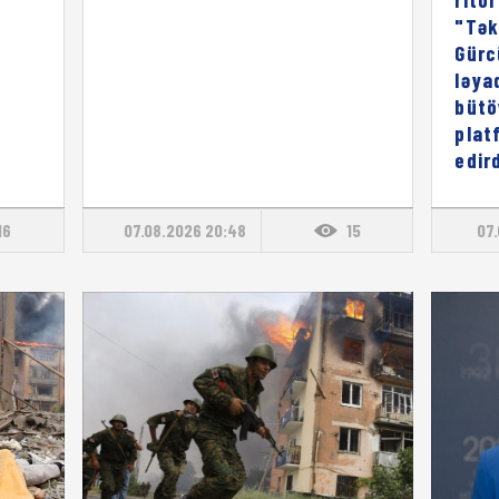
"Tək
Gürc
ləya
bütö
plat
edird
16
07.08.2026 20:48
15
07.