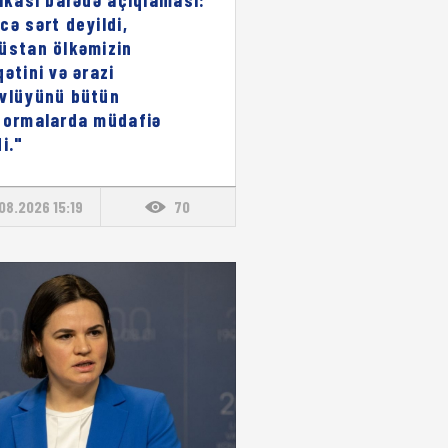
cə sərt deyildi,
üstan ölkəmizin
qətini və ərazi
vlüyünü bütün
formalarda müdafiə
i."
08.2026 15:19
70