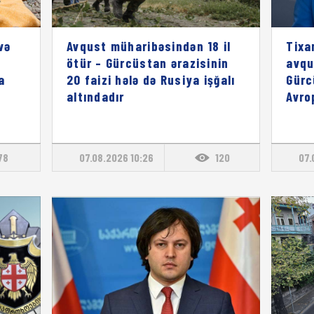
və
Avqust müharibəsindən 18 il
Tixa
ötür – Gürcüstan ərazisinin
avqu
a
20 faizi hələ də Rusiya işğalı
Gürc
altındadır
Avro
78
07.08.2026 10:26
120
07.