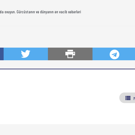
da oxuyun. Gürcüstanın və dünyanın ən vacib xəbərləri