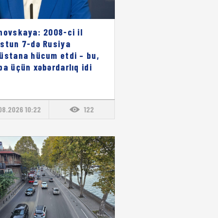
novskaya: 2008-ci il
stun 7-də Rusiya
üstana hücum etdi – bu,
pa üçün xəbərdarlıq idi
08.2026 10:22
122