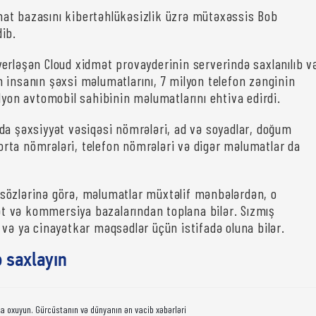
at bazasını kibertəhlükəsizlik üzrə mütəxəssis Bob
ib.
erləşən Cloud xidmət provayderinin serverində saxlanılıb v
 insanın şəxsi məlumatlarını, 7 milyon telefon zənginin
ilyon avtomobil sahibinin məlumatlarını ehtiva edirdi.
da şəxsiyyət vəsiqəsi nömrələri, ad və soyadlar, doğum
ığorta nömrələri, telefon nömrələri və digər məlumatlar da
sözlərinə görə, məlumatlar müxtəlif mənbələrdən, o
 və kommersiya bazalarından toplana bilər. Sızmış
 və ya cinayətkar məqsədlər üçün istifadə oluna bilər.
ə saxlayın
da oxuyun. Gürcüstanın və dünyanın ən vacib xəbərləri